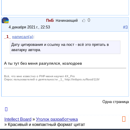
0
ПнБ
Начинающий
#3
4 декабря 2021 г., 22:53
_1_
написал(а)
:
Дату цитирования и ссылку на пост - всё это прятать в
аватарку автора.
А ты тут без меня разгулялся, козлодоев
Всё, что мне известно о PHP-меня научил 4X_Pro
Опрос пользователей о деятельности _1_ http://intbpro.ru/flood/119/
Одна страница
Intellect Board
»
Уголок разработчика
»
Красивый и компактный формат цитат