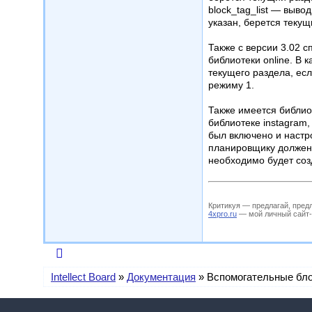
block_tag_list — выво
указан, берется текущ
Также с версии 3.02 
библиотеки online. В
текущего раздела, есл
режиму 1.
Также имеется библио
библиотеке instagram
был включено и настр
планировщику должен 
необходимо будет соз
Критикуя — предлагай, пред
4xpro.ru
— мой личный сайт-му
Intellect Board
»
Документация
»
Вспомогательные бл