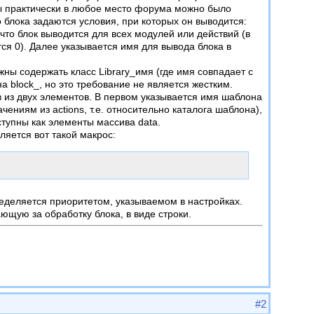
ы практически в любое место форума можно было
 блока задаются условия, при которых он выводится:
что блок выводится для всех модулей или действий (в
тся 0). Далее указывается имя для вывода блока в
лжны содержать класс Library_имя (где имя совпадает с
 block_, но это требование не является жестким.
в из двух элементов. В первом указывается имя шаблона
ниям из actions, т.е. относительно каталога шаблона),
ступны как элементы массива data.
ляется вот такой макрос:
еделяется приоритетом, указываемом в настройках.
щую за обработку блока, в виде строки.
#2