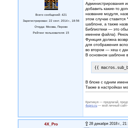
Администрирования им
добавить какие-то до
название модуля, назв
Всего сообщений: 421
этом случае ставится 
Зарегистрирован: 22 сент. 2014 г., 18:56
шаблоне, а также назв
Откуда:
Москва, Перово
Библиотеки — это обыч
Рейтинг пользователя: 15
именем файла). Реком
Функция должна возвра
для отображения вспо
во втором — хеш с да
В основном шаблоне в
{{ macros.sub_
В блоке с одним имен
Также в настройках м
Критикуя — предлагай, пред
4xpro.ru
— мой личный сайт-му
28 декабря 2018 г., 21
4X_Pro