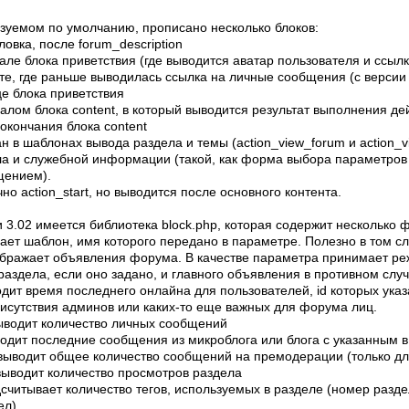
ьзуемом по умолчанию, прописано несколько блоков:
ловка, после forum_description
але блока приветствия (где выводится аватар пользователя и ссылк
сте, где раньше выводилась ссылка на личные сообщения (с версии
е блока приветствия
алом блока content, в который выводится результат выполнения де
окончания блока content
ан в шаблонах вывода раздела и темы (action_view_forum и action_v
ла и служебной информации (такой, как форма выбора параметров
щением).
но action_start, но выводится после основного контента.
и 3.02 имеется библиотека block.php, которая содержит несколько
ет шаблон, имя которого передано в параметре. Полезно в том сл
бражает объявления форума. В качестве параметра принимает реж
аздела, если оно задано, и главного объявления в противном слу
водит время последнего онлайна для пользователей, id которых ука
рисутствия админов или каких-то еще важных для форума лиц.
ыводит количество личных сообщений
водит последние сообщения из микроблога или блога с указанным в
выводит общее количество сообщений на премодерации (только для
выводит количество просмотров раздела
считывает количество тегов, используемых в разделе (номер разде
ел)