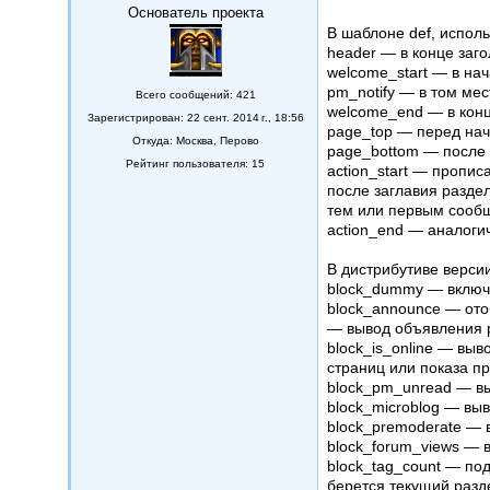
Основатель проекта
В шаблоне def, испол
header — в конце заго
welcome_start — в нач
pm_notify — в том ме
Всего сообщений: 421
welcome_end — в конц
Зарегистрирован: 22 сент. 2014 г., 18:56
page_top — перед нач
Откуда:
Москва, Перово
page_bottom — после 
Рейтинг пользователя: 15
action_start — пропис
после заглавия разде
тем или первым сооб
action_end — аналогич
В дистрибутиве верси
block_dummy — включа
block_announce — ото
— вывод объявления р
block_is_online — вы
страниц или показа п
block_pm_unread — в
block_microblog — вы
block_premoderate — 
block_forum_views — 
block_tag_count — под
берется текущий разд