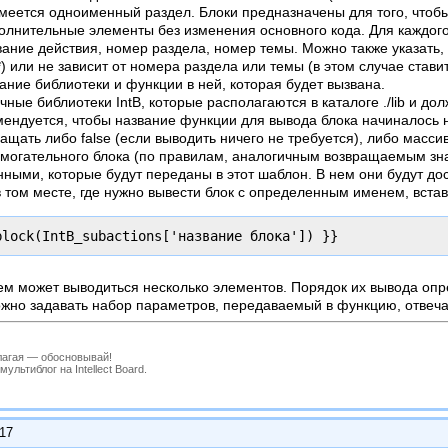
еется одноименный раздел. Блоки предназначены для того, чтоб
полнительные элементы без изменения основного кода. Для каждого
ание действия, номер раздела, номер темы. Можно также указать, 
*) или не зависит от номера раздела или темы (в этом случае стави
ание библиотеки и функции в ней, которая будет вызвана.
ные библиотеки IntB, которые располагаются в каталоге ./lib и до
ендуется, чтобы название функции для вывода блока начиналось на
щать либо false (если выводить ничего не требуется), либо масси
могательного блока (по правилам, аналогичным возвращаемым значе
нными, которые будут переданы в этот шаблон. В нем они будут до
 том месте, где нужно вывести блок с определенным именем, встав
block(IntB_subactions['название блока']) }}
ем может выводиться несколько элементов. Порядок их вывода опр
ожно задавать набор параметров, передаваемый в функцию, отвечаю
лагая — обосновывай!
льтиблог на Intellect Board.
:17