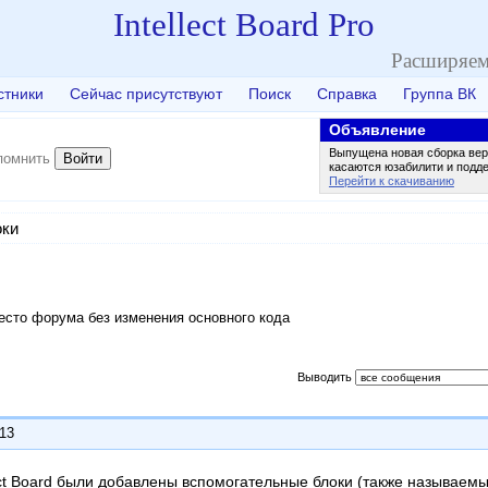
Intellect Board Pro
Расширяем
стники
Сейчас присутствуют
Поиск
Справка
Группа ВК
Объявление
Выпущена новая сборка вер
Войти
помнить
касаются юзабилити и подд
Перейти к скачиванию
оки
есто форума без изменения основного кода
Выводить
:13
lect Board были добавлены вспомогательные блоки (также называемы