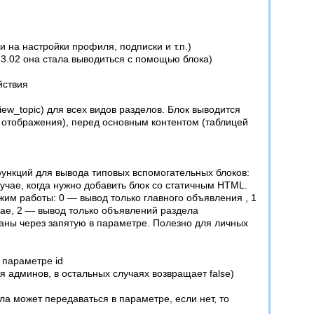
и на настройки профиля, подписки и т.п.)
 3.02 она стала выводиться с помощью блока)
йствия
iew_topic) для всех видов разделов. Блок выводится
 отображения), перед основным контентом (таблицей
 функций для вывода типовых вспомогательных блоков:
учае, когда нужно добавить блок со статичным HTML.
им работы: 0 — вывод только главного объявления , 1
чае, 2 — вывод только объявлений раздела
заны через запятую в параметре. Полезно для личных
 параметре id
 админов, в остальных случаях возвращает false)
ла может передаваться в параметре, если нет, то