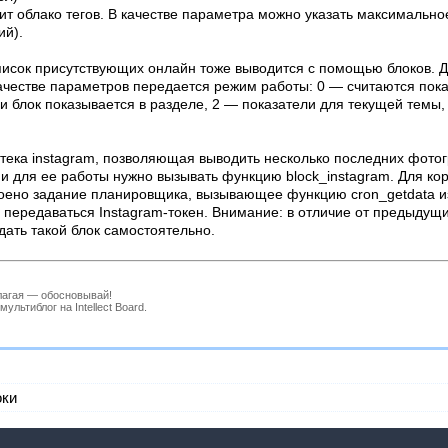
дит облако тегов. В качестве параметра можно указать максимально
ий).
список присутствующих онлайн тоже выводится с помощью блоков. Д
 качестве параметров передается режим работы: 0 — считаются пок
и блок показывается в разделе, 2 — показатели для текущей темы,
тека instagram, позволяющая выводить несколько последних фотогр
, и для ее работы нужно вызывать функцию block_instagram. Для ко
оено задание планировщика, вызывающее функцию cron_getdata из
передаваться Instagram-токен. Внимание: в отличие от предыдущи
дать такой блок самостоятельно.
лагая — обосновывай!
льтиблог на Intellect Board.
оки
У вас нет прав для отправки сообщений в эту тему.