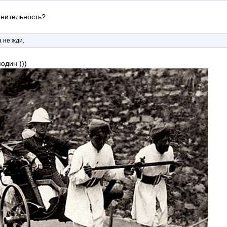
мнительность?
 не жди.
один )))