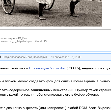
P-меня научил 4X_Pro
ности _1_ http://intbpro.ru/flood/119/
0
.
Редактировалось 5 раз, последний —
10 августа 2019 г., 01:36
ежним
свойствам
Плавающие блоки.doc
(783 Кб), недавно обнаруж
м блоком можно создавать фон для снятия копий экрана. Обычно 
вать содержимое защищённых веб-страниц. Пример такой страничк
лить какой-то текст, чтобы скопировать его в буфер обмена.
т в два клика вырезать (или копировать) любой DOM-блок. Выреза