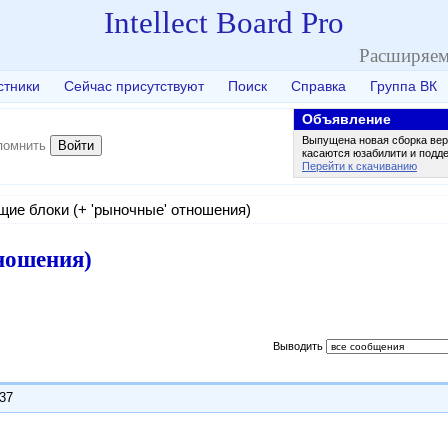
Intellect Board Pro
Расширяем
стники
Сейчас присутствуют
Поиск
Справка
Группа ВК
Объявление
Выпущена новая сборка вер
Войти
помнить
касаются юзабилити и подд
Перейти к скачиванию
ие блоки (+ 'рыночные' отношения)
ношения)
Выводить
:37