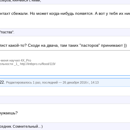
юзеров, нянчийся с ними,
онтахт сбежали. Но может когда-нибудь появятся. А вот у тебя их ни
"паства".
тист какой-то? Сходи на двача, там таких "пасторов" принимают ))
P-меня научил 4X_Pro
ности _1_ http://intbpro.ru/flood/119/
:22
.
Редактировалось 1 раз, последний —
26 декабря 2016 г., 14:13
гружаешь?
едник. Сомнительный... )