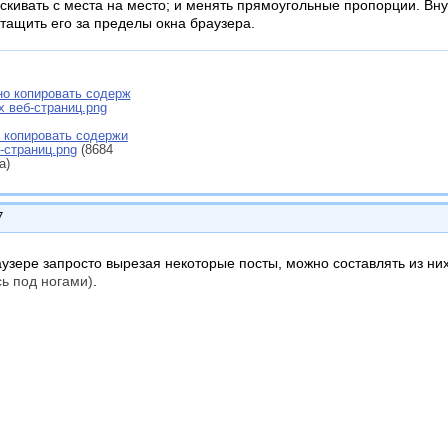
скивать с места на место; и менять прямоугольные пропорции. Вн
етащить его за пределы окна браузера.
о копировать содержи
-страниц.png
(8684
а)
7
аузере запросто вырезая некоторые посты, можно составлять из ни
ь под ногами)
.