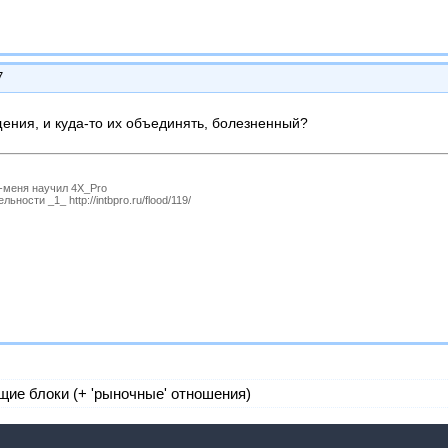
7
ения, и куда-то их объединять, болезненный?
P-меня научил 4X_Pro
ности _1_ http://intbpro.ru/flood/119/
ие блоки (+ 'рыночные' отношения)
У вас нет прав для отправки сообщений в эту тему.