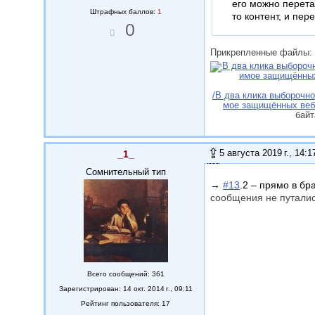
его можно перета
Штрафных баллов:
1
то контент, и пер
0
Прикрепленные файлы:
/В два клика выборочн
мое защищённых веб
байт
5 августа 2019 г., 14:1
_1_
Сомнительный тип
→
#13
.2 – прямо в бр
сообщения не путалис
Всего сообщений: 361
Зарегистрирован: 14 окт. 2014 г., 09:11
Рейтинг пользователя: 17