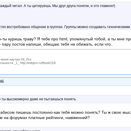
каждый читал. А ты цитируешь. Мы друг друга поняли, и это главное!)
етях востребовано общение в группах. Группы можно создавать техническими
т доступа к ключевой информации, сидит тихонько . Таким же способом можно 
о-ты куришь траву? Я тебе про html, упомянутый тобой, а ты мне п
одерации знает форумчанин, тем проще организовать конструктивное общение
 пару постов напиши, обещаю тебя не обижать, если что..
уссией, не обязательно иметь специальные полномочия.
P-меня научил 4X_Pro
ности _1_ http://intbpro.ru/flood/119/
:46
) Но ты высокомерно даже не пытаешься понять.
анабисом пишешь постоянно-как тебя можно понять? Ты ж свою мысл
ем на форумах платные рейтинги, навіженний?