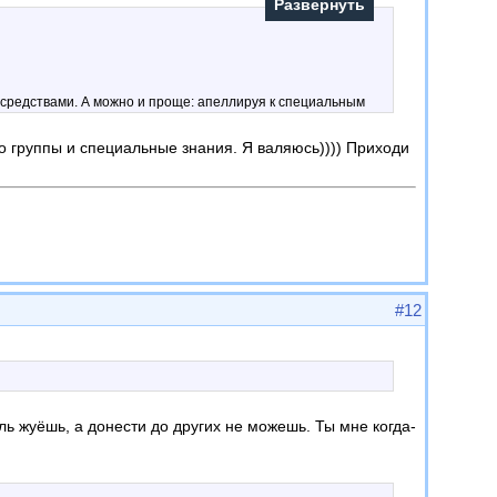
Развернуть
 средствами. А можно и проще: апеллируя к специальным
закрыть доступ даже на чтение...
ро группы и специальные знания. Я валяюсь)))) Приходи
. Было бы о чём и с кем ... )
#12
ь жуёшь, а донести до других не можешь. Ты мне когда-