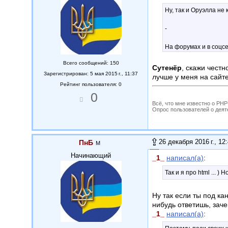
Ну, так и Оруэлла не 
-
На форумах и в соцс
знаниям. Кто не имее
Всего сообщений: 150
Сутенёр
, скажи честн
Зарегистрирован: 5 мая 2015 г., 11:37
Чем больше методов м
лучше у меня на сайте
Чтоб управлять диск
Рейтинг пользователя: 0
0
Всё, что мне известно о PH
Опрос пользователей о деятель
26 декабря 2016 г., 12
ПнБ
Начинающий
_1_
написал(а)
:
Так и я про html ... 
Ну так если ты под к
нибудь ответишь, зач
_1_
написал(а)
: