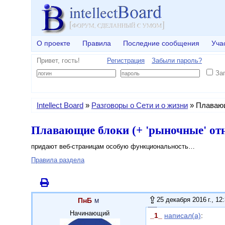
О проекте
Правила
Последние сообщения
Уча
Привет, гость!
Регистрация
Забыли пароль?
За
Intellect Board
»
Разговоры о Сети и о жизни
»
Плавающ
Плавающие блоки (+ 'рыночные' от
придают веб-страницам особую функциональность…
Правила раздела
25 декабря 2016 г., 12
ПнБ
Начинающий
_1_
написал(а)
: