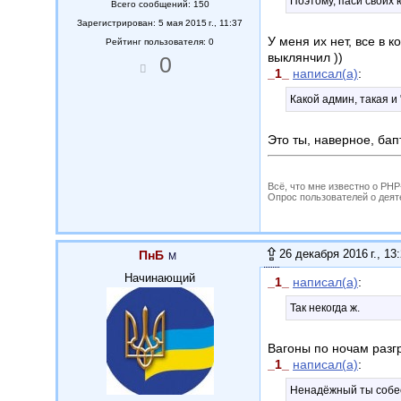
Поэтому, паси своих 
Всего сообщений: 150
Зарегистрирован: 5 мая 2015 г., 11:37
У меня их нет, все в к
Рейтинг пользователя: 0
выклянчил ))
0
_1_
написал(а)
:
Какой админ, такая и 
Это ты, наверное, бап
Всё, что мне известно о PH
Опрос пользователей о деятель
26 декабря 2016 г., 13
ПнБ
Начинающий
_1_
написал(а)
:
Так некогда ж.
Вагоны по ночам раз
_1_
написал(а)
:
Ненадёжный ты собес