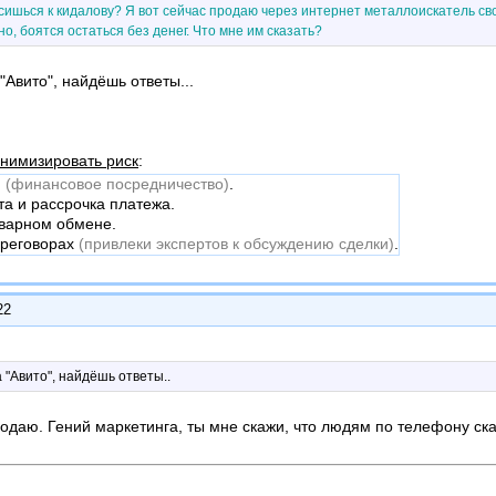
сишься к кидалову? Я вот сейчас продаю через интернет металлоискатель свой
о, боятся остаться без денег. Что мне им сказать?
"Авито", найдёшь ответы...
нимизировать риск
:
й
(финансовое посредничество)
.
а и рассрочка платежа.
оварном обмене.
ереговорах
(привлеки экспертов к обсуждению сделки)
.
22
а "Авито", найдёшь ответы..
родаю. Гений маркетинга, ты мне скажи, что людям по телефону ска