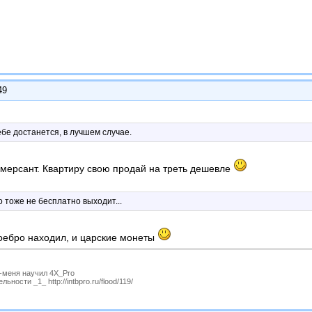
49
тебе достанется, в лучшем случае.
ерсант. Квартиру свою продай на треть дешевле
о тоже не бесплатно выходит...
оебро находил, и царские монеты
P-меня научил 4X_Pro
ности _1_ http://intbpro.ru/flood/119/