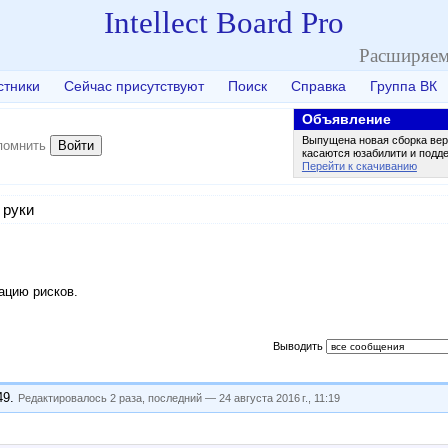
Intellect Board Pro
Расширяем
стники
Сейчас присутствуют
Поиск
Справка
Группа ВК
Объявление
Выпущена новая сборка вер
Войти
помнить
касаются юзабилити и подд
Перейти к скачиванию
 руки
ацию рисков.
Выводить
49
.
Редактировалось 2 раза, последний —
24 августа 2016 г., 11:19