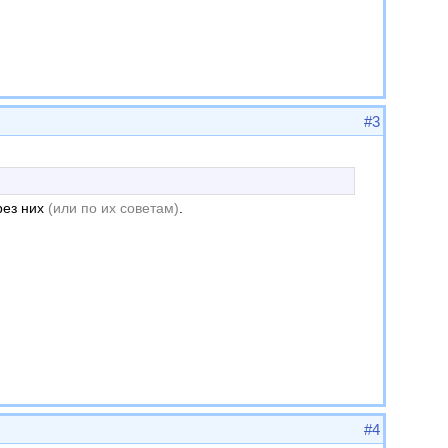
#3
рез них
(или по их советам)
.
#4