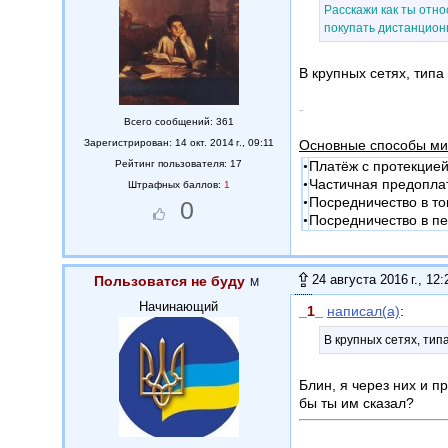
Расскажи как ты отно
покупать дистанционн
В крупных сетях, типа 
-
Всего сообщений: 361
Зарегистрирован: 14 окт. 2014 г., 09:11
Основные способы ми
Рейтинг пользователя: 17
•
Платёж с протекцие
•
Частичная предоплат
Штрафных баллов:
1
•
Посредничество в т
0
•
Посредничество в п
24 августа 2016 г., 12:
Пользоватся не буду
Начинающий
_1_
написал(а)
:
В крупных сетях, тип
Блин, я через них и п
бы ты им сказал?