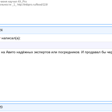
P-меня научил 4X_Pro
ности _1_ http://intbpro.ru/flood/119/
24
у
написал(а):
?
 на Авито надёжных экспертов или посредников. И продавал бы че
20