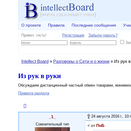
О проекте
Правила
Последние сообщения
Уча
Привет, гость!
Регистрация
Забыли пароль?
За
Intellect Board
»
Разговоры о Сети и о жизни
»
Из рук в
Из рук в руки
Обсуждаем дистанционный частный обмен товарами, минимиз
Правила раздела
24 августа 2016 г., 10:
_1_
Сомнительный тип
< от
ПнБ
: