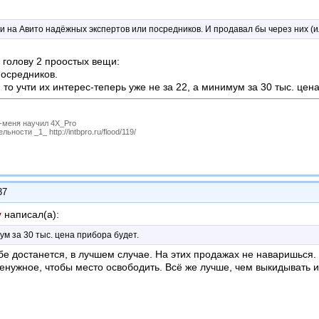
 на Авито надёжных экспертов или посредников. И продавал бы через них (ил
 голову 2 проостых вещи:
посредников.
, то учти их интерес-теперь уже не за 22, а минимум за 30 тыс. цен
P-меня научил 4X_Pro
ности _1_ http://intbpro.ru/flood/119/
37
у
написал(а):
мум за 30 тыс. цена прибора будет.
ебе достанется, в лучшем случае. На этих продажах не наваришься.
енужное, чтобы место освободить. Всё же лучше, чем выкидывать и