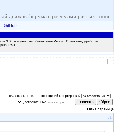
ый движок форума с разделами разных типов
GitHub
сии 3.05, получившая обозначение Rebuild. Основные доработки
ержки PWA.
Показывать по
сообщений с сортировкой
.
Показать
Сброс
, отправленные
.
Одна страница
#1