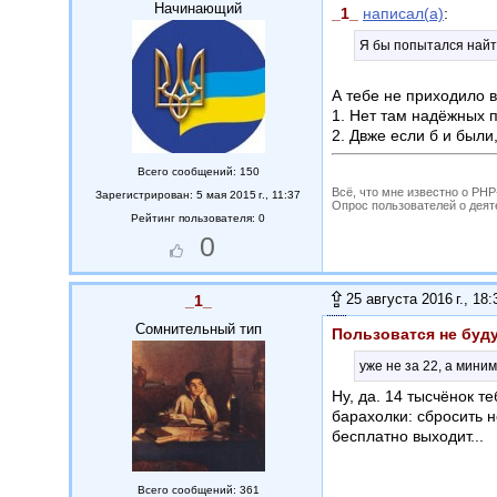
Начинающий
_1_
написал(а)
:
Я бы попытался найти
А тебе не приходило в
1. Нет там надёжных 
2. Двже если б и были
Всего сообщений: 150
Всё, что мне известно о PH
Зарегистрирован: 5 мая 2015 г., 11:37
Опрос пользователей о деятель
Рейтинг пользователя: 0
0
25 августа 2016 г., 18:
_1_
Сомнительный тип
Пользоватся не буд
уже не за 22, а мини
Ну, да. 14 тысчёнок т
барахолки: сбросить н
бесплатно выходит...
Всего сообщений: 361