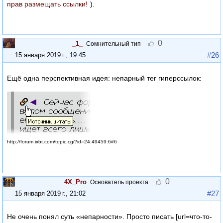
прав размещать ссылки!
).
0
_1_
Сомнительный тип
#26
15 января 2019 г., 19:45
Ещё одна перспективная идея: непарный тег гиперссылок:
http://forum.ixbt.com/topic.cgi?id=24:49459:6#6
0
4X_Pro
Основатель проекта
#27
15 января 2019 г., 21:02
Не очень понял суть «непарности». Просто писать [url=что-то-