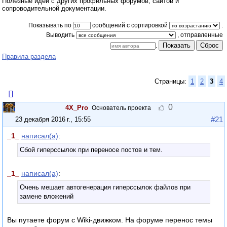
Полезные идеи с других профильных форумов, сайтов и
сопроводительной документации.
Показывать по
сообщений с сортировкой
.
Выводить
Показать
Сброс
.
Правила раздела
Страницы:
1
2
3
4
0
4X_Pro
Основатель проекта
#21
23 декабря 2016 г., 15:55
_1_
написал(а)
:
Сбой гиперссылок при переносе постов и тем.
_1_
написал(а)
:
Очень мешает автогенерация гиперссылок файлов при
замене вложений
Вы путаете форум с Wiki-движком. На форуме перенос темы