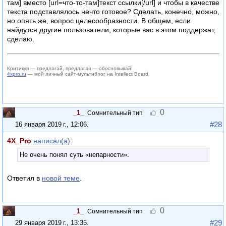
там] вместо [url=что-то-там]текст ссылки[/url] и чтобы в качестве
текста подставлялось нечто готовое? Сделать, конечно, можно,
но опять же, вопрос целесообразности. В общем, если
найдутся другие пользователи, которые вас в этом поддержат,
сделаю.
Критикуя — предлагай, предлагая — обосновывай!
4xpro.ru
— мой личный сайт-мультиблог на Intellect Board.
0
_1_
Сомнительный тип
#28
16 января 2019 г., 12:06
.
4X_Pro
написал(а)
:
Не очень понял суть «непарности».
Ответил в
новой теме
.
0
_1_
Сомнительный тип
#29
29 января 2019 г., 13:35
.