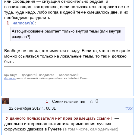
или сообщения — ситуация относительно редкая, и
возникающая, как правило, если пользователь отправил ее не
туда, куда надо, либо когда в одной теме смешалось две, и их
необходимо разделить.
_1_
написал(а)
:
Автоцитирование работает только внутри темы (или внутри
раздела?).
Вообще не понял, что имеется в виду. Если то, что в теге quote
можно ссылаться только на локальные темы, то так и должно
быть.
Критикуя — предлагай, предлагая — обосновывай!
4xpro.ru
— мой личный сайт-мультиблог на Intellect Board.
0
_1_
Сомнительный тип
#22
22 сентября 2017 г., 00:31
У данного пользователя нет прав размещать ссылки!
—
довольно интересная статистика применения лучших
форумских движков в Рунете
(в том числе, самодельных)
.