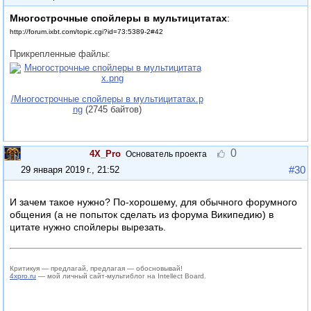
Многострочные спойлеры в мультицитатах
:
http://forum.ixbt.com/topic.cgi?id=73:5389-2#42
Прикрепленные файлы:
/Многострочные спойлеры в мультицитатах.p
ng
(2745 байтов)
0
4X_Pro
Основатель проекта
#30
29 января 2019 г., 21:52
И зачем такое нужно? По-хорошему, для обычного форумного
общения (а не попыток сделать из форума Википедию) в
цитате нужно спойлеры вырезать.
Критикуя — предлагай, предлагая — обосновывай!
4xpro.ru
— мой личный сайт-мультиблог на Intellect Board.