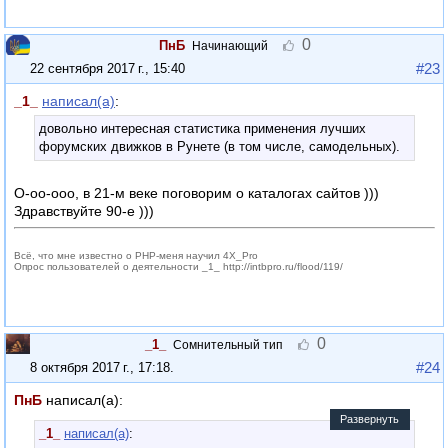
0
ПнБ
Начинающий
#23
22 сентября 2017 г., 15:40
_1_
написал(а)
:
довольно интересная статистика применения лучших
форумских движков в Рунете (в том числе, самодельных).
О-оо-ооо, в 21-м веке поговорим о каталогах сайтов )))
Здравствуйте 90-е )))
Всё, что мне известно о PHP-меня научил 4X_Pro
Опрос пользователей о деятельности _1_ http://intbpro.ru/flood/119/
0
_1_
Сомнительный тип
#24
8 октября 2017 г., 17:18
.
ПнБ
написал(а):
Развернуть
_1_
написал(а)
: