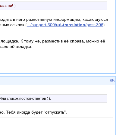
ссылки!
)
ыводить в него разнотипную информацию, касающуюся
ипных ссылок
(
.../support-300/
url-translation
/post-306
)
.
лощадке. К тому же, разместив её справа, можно её
асштаб
вкладки.
#5
Или список постов-ответов ( ).
. Тебя иногда будет "отпускать".