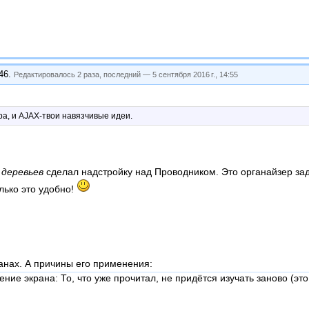
:46
.
Редактировалось 2 раза, последний —
5 сентября 2016 г., 14:55
а, и AJAX-твои навязчивые идеи.
 деревьев
сделал надстройку над Проводником. Это органайзер зад
лько это удобно!
ланах. А причины его применения:
ние экрана: То, что уже прочитал, не придётся изучать заново (э