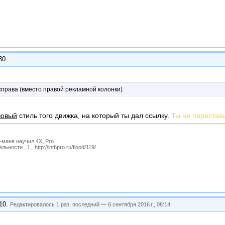
30
справа (вместо правой рекламной колонки)
зовый
стиль того движка, на который ты дал ссылку.
Ты не перестаё
P-меня научил 4X_Pro
ности _1_ http://intbpro.ru/flood/119/
:10
.
Редактировалось 1 раз, последний —
6 сентября 2016 г., 08:14