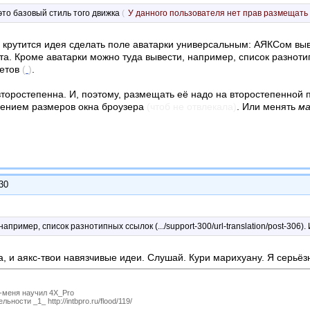
это базовый стиль того движка
(
У данного пользователя нет прав размещать 
о крутится идея сделать поле аватарки универсальным: АЯКСом в
та. Кроме аватарки можно туда вывести, например, список разнот
ветов
(
)
.
торостепенна. И, поэтому, размещать её надо на второстепенной п
нением размеров окна броузера
(чтоб не отвлекала)
. Или менять
м
:30
апример, список разнотипных ссылок (.../support-300/url-translation/post-306). 
, и аякс-твои навязчивые идеи. Слушай. Кури марихуану. Я серьёзно
P-меня научил 4X_Pro
ности _1_ http://intbpro.ru/flood/119/