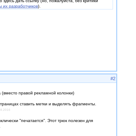
здесь дать ссылку (но, пожалуйста, без критики
 их разработчиков
).
#2
(вместо правой рекламной колонки)
траницах ставить метки и выделять фрагменты.
08.2016
иклически "печатается". Этот трюк полезен для
.