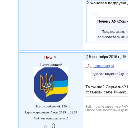
2.
Фоновая подгрузка
#12
Почему АЯКСом н
— Предполагаю, ч
пользователь не 
5 сентября 2016 г., 15
ПнБ
Начинающий
_1_
написал(а)
:
сделал надстройку н
Та ты шо? Серьёзно? Б
Установи себе Линукс,
Всего сообщений: 150
Всё, что мне известно о PH
Опрос пользователей о деятель
Зарегистрирован: 5 мая 2015 г., 11:37
Рейтинг пользователя: 0
0