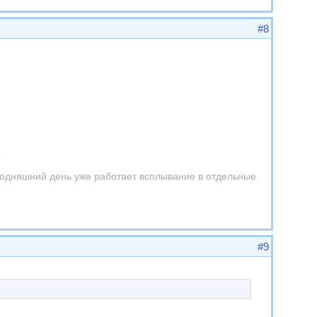
#8
…
годняшний день уже работает всплывание в отдельные
#9