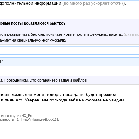
 дополнительной информации
(во много раз ускоряет отклик)
.
овые посты добавляются быстро?
то в режиме чата броузер получает новые посты в дежурных пакетах
(раз в п
нажмёт на специальную кнопку-ссылку
:14
ад Проводником. Это органайзер задач и файлов.
лин, жизнь для меня, теперь, никогда не будет прежней.
 и пили его. Уверен, мы пол-года тебя на форуме не увидим.
P-меня научил 4X_Pro
ности _1_ http://intbpro.ru/flood/119/