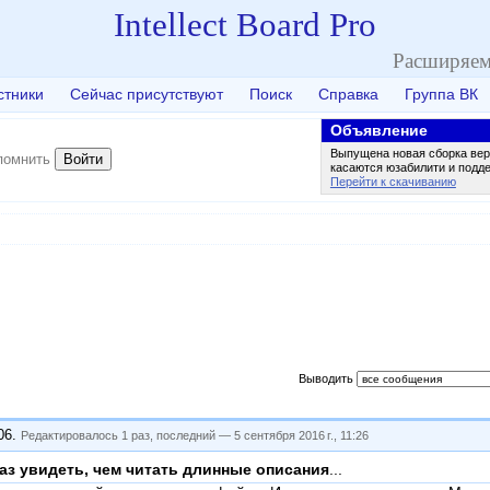
Intellect Board Pro
Расширяем
стники
Сейчас присутствуют
Поиск
Справка
Группа ВК
Объявление
Выпущена новая сборка вер
Войти
помнить
касаются юзабилити и подд
Перейти к скачиванию
Выводить
06
.
Редактировалось 1 раз, последний —
5 сентября 2016 г., 11:26
раз увидеть, чем читать длинные описания
...