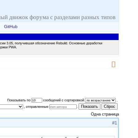
ый движок форума с разделами разных типов
GitHub
сии 3.05, получившая обозначение Rebuild. Основные доработки
ержки PWA.
Показывать по
сообщений с сортировкой
.
Показать
Сброс
, отправленные
.
Одна страница
#1