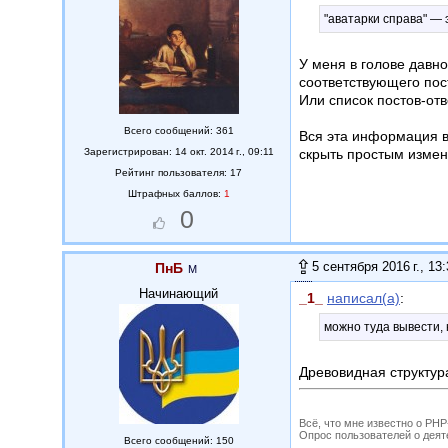
"аватарки справа" — 
У меня в голове давн
соответствующего пос
Или список постов-от
Всего сообщений: 361
Вся эта информация в
Зарегистрирован: 14 окт. 2014 г., 09:11
скрыть простым изме
Рейтинг пользователя: 17
Штрафных баллов:
1
0
5 сентября 2016 г., 13
ПнБ
Начинающий
_1_
написал(а)
:
можно туда вывести, н
Древовидная структура
Всё, что мне известно о PH
Опрос пользователей о деятель
Всего сообщений: 150