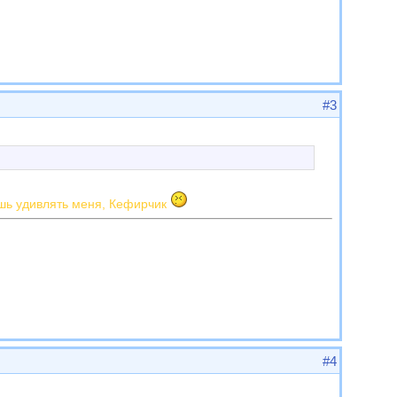
#3
шь удивлять меня, Кефирчик
#4