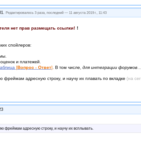
01
.
Редактировалось 3 раза, последний —
11 августа 2019 г., 11:43
теля нет прав размещать ссылки!
!
ких спойлеров:
мы.
оценок и платежей.
таблица
[
Вопрос - Ответ
]
. В том числе,
для интеграции форумов
ю фреймам адресную строку, и научу их плавать по вкладке
(на се
23
ю фреймам адресную строку, и научу их всплывать.