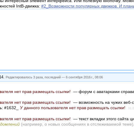
вы интересный элемент интерфейса. Или полезную кнопочку. Можно 
ностей IntB-движка:
#2_Возможности популярных движков. И планы
14
.
Редактировалось 3 раза, последний —
6 сентября 2016 г., 08:06
вателя нет прав размещать ссылки!
— форум с аватарками справа 
вателя нет прав размещать ссылки!
— возможность на чужих веб-с
ь: #1632_
У данного пользователя нет прав размещать ссылки!
31.
вателя нет прав размещать ссылки!
— текст вкладки этого сайта ц
едомлений
(например, о новых сообщениях в отслеживаемой теме)