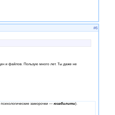
#6
ач и файлов. Пользую много лет. Ты даже не
то психологические заморочки —
юзабилити
).