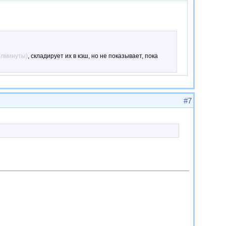
олминуты)
, складирует их в кэш, но не показывает, пока
#7