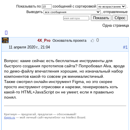
Показывать по
сообщений с сортировкой
.
Выводить
Показать
Сброс
.
Одна страница
0
4X_Pro
Основатель проекта
#1
11 апреля 2020 г., 21:04
Вопрос: какие сейчас есть бесплатные инструменты для
быстрого создания прототипов сайта? Попробовал Alva, вроде
по демо-файлу впечатления хорошие, но изначальный набор
компонентов какой-то совсем уж минималистичный.
Также смотрел онлайн-инструмент Figma, но это скорее
просто инструмент отрисовки и нарезки, генерировать хоть
какой-то HTML+JavaScript он не умеет, если я правильно
понял.
Критикуя — предлагай, предлагая — обосновывай!
4xpro.ru
— мой личный сайт-мультиблог на Intellect Board.