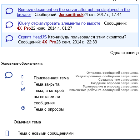
Remove document on the server after getting displayed in the
browser
JensenBreck
24 окт. 2017 г., 17:44
jQuery отфильтровать элементы по высоте
4X_Pro
22 нояб. 2014 г., 01:27
Скрипт HeadJS
Кто-нибудь пользовался этим скриптом?
4X_Pro
23 сент. 2014 г., 22:33
Одна страница
Условные обозначения:
Отправка сообщений
запрещена.
Редактирование сообщений
запрещено.
Приклеенная тема
Создание тем
запрещено.
Создание опросов
запрещено.
Тема закрыта
Голосование в опросах
запрещено.
Тема, в которой
Изменение рейтинга сообщений
запрещено.
вы оставляли
сообщения
Тема с опросом
Обычная тема
Тема с новыми сообщениями