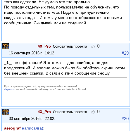
того как сделали. Не думаю что это прально.
По поводу отдельных тем, пользователю не объяснить, что
надо постоянно чистить кеш. Надо его принудительно
скидывать тогда... И темы у меня не отображаются с новыми
сообщениями. Скидывай или не скидывай.
0
4X_Pro
Основатель проекта
#29
16 сентября 2016 г., 14:12
_1_
, не оффтопьте! Эта тема — для ошибок, а не для
предложений. И вполне можно было бы обойтись скриншотом
без внешней ссылки. В связи с этим сообщение сношу.
Критикуя — предлагай, предлагая — обосновывай!
4xpro.ru
— мой личный сайт-мультиблог на Intellect Board.
0
4X_Pro
Основатель проекта
#30
30 сентября 2016 г., 22:02
.
aerograf
написал(а)
: