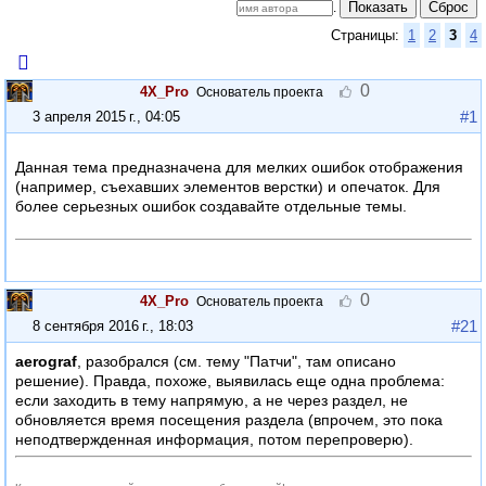
Показать
Сброс
.
Страницы:
1
2
3
4
0
4X_Pro
Основатель проекта
#1
3 апреля 2015 г., 04:05
Данная тема предназначена для мелких ошибок отображения
(например, съехавших элементов верстки) и опечаток. Для
более серьезных ошибок создавайте отдельные темы.
Критикуя — предлагай, предлагая — обосновывай!
4xpro.ru
— мой личный сайт-мультиблог на Intellect Board.
0
4X_Pro
Основатель проекта
#21
8 сентября 2016 г., 18:03
aerograf
, разобрался (см. тему "Патчи", там описано
решение). Правда, похоже, выявилась еще одна проблема:
если заходить в тему напрямую, а не через раздел, не
обновляется время посещения раздела (впрочем, это пока
неподтвержденная информация, потом перепроверю).