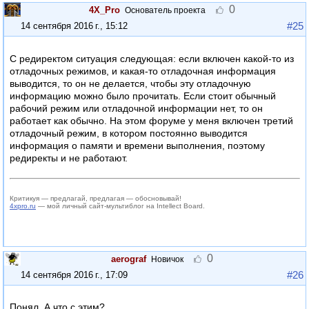
0
4X_Pro
Основатель проекта
#25
14 сентября 2016 г., 15:12
С редиректом ситуация следующая: если включен какой-то из
отладочных режимов, и какая-то отладочная информация
выводится, то он не делается, чтобы эту отладочную
информацию можно было прочитать. Если стоит обычный
рабочий режим или отладочной информации нет, то он
работает как обычно. На этом форуме у меня включен третий
отладочный режим, в котором постоянно выводится
информация о памяти и времени выполнения, поэтому
редиректы и не работают.
Критикуя — предлагай, предлагая — обосновывай!
4xpro.ru
— мой личный сайт-мультиблог на Intellect Board.
0
aerograf
Новичок
#26
14 сентября 2016 г., 17:09
Понял. А что с этим?