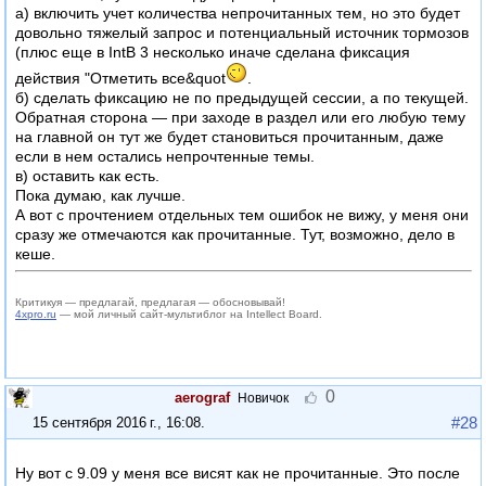
а) включить учет количества непрочитанных тем, но это будет
довольно тяжелый запрос и потенциальный источник тормозов
(плюс еще в IntB 3 несколько иначе сделана фиксация
действия "Отметить все&quot
.
б) сделать фиксацию не по предыдущей сессии, а по текущей.
Обратная сторона — при заходе в раздел или его любую тему
на главной он тут же будет становиться прочитанным, даже
если в нем остались непрочтенные темы.
в) оставить как есть.
Пока думаю, как лучше.
А вот с прочтением отдельных тем ошибок не вижу, у меня они
сразу же отмечаются как прочитанные. Тут, возможно, дело в
кеше.
Критикуя — предлагай, предлагая — обосновывай!
4xpro.ru
— мой личный сайт-мультиблог на Intellect Board.
0
aerograf
Новичок
#28
15 сентября 2016 г., 16:08
.
Ну вот с 9.09 у меня все висят как не прочитанные. Это после