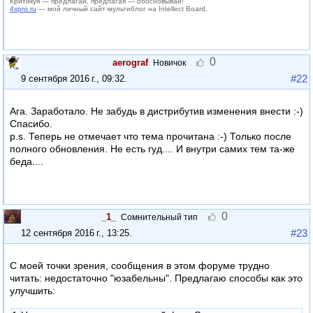
Критикуя — предлагай, предлагая — обосновывай!
4xpro.ru
— мой личный сайт-мультиблог на Intellect Board.
0
aerograf
Новичок
#22
9 сентября 2016 г., 09:32
.
Ага. Заработало. Не забудь в дистрибутив изменения внести :-)
Спасибо.
p.s. Теперь не отмечает что тема прочитана :-) Только после
полного обновления. Не есть гуд.... И внутри самих тем та-же
беда....
0
_1_
Сомнительный тип
#23
12 сентября 2016 г., 13:25
.
С моей точки зрения, сообщения в этом форуме трудно
читать: недостаточно "юзабельны". Предлагаю способы как это
улучшить: