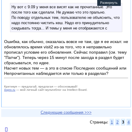
Развернуть
Ну вот с 9.09 у меня все висят как не прочитанные. Это
после того как сделали. Не думаю что это прально.
По поводу отдельных тем, пользователю не объяснить, что
надо постоянно чистить кеш. Надо его принудительно
скидывать тогда... И темы у меня не отображаются с
новыми сообщениями. Скидывай или не скидывай.
Ошибка, как обычно, оказалась вовсе не там, где я ее искал: не
обновлялось время visit2 из-за того, что я неправильно
прописал условие его обновления. Сейчас поправил (см. тему
"Патчи"). Теперь через 15 минут после захода в раздел будет
сбрасываться, по идее.
Насчет новых тем — а это в списке Последних сообщений или
Непрочитанных наблюдается или только в разделах?
Критикуя — предлагай, предлагая — обосновывай!
4xpro.ru
— мой личный сайт-мультиблог на Intellect Board.
Следующие сообщения >>>
Страницы:
1
2
3
4