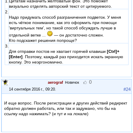
1.
Цитатам назначить желтоватый фон. Это поможет
визуально отделять авторский текст от цитируемого.
2.
Надо придумать способ разграничения подветок. У меня
есть чёткое понимание, как это оформить при помощи
'виртуальных тем', но такой способ обсуждать лучше в
отдельной ветке ...
— он достаточно сложен.
Кто подскажет решения попроще?
3.
Для отправки постов не хватает горячей клавиши
[Ctrl]+
[Enter]
. Поэтому, каждый раз приходится искать экранную
кнопку. Это неэргономично.
0
aerograf
Новичок
#24
14 сентября 2016 г., 09:20
.
И еще вопрос. После регистрации и других действий редирект
обратно должен работать, или так и задумано, что бы на
ссылку надо нажимать? (и тут и на локале)