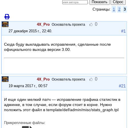
Показать
Сброс
.
Страницы:
1
2
3
0
4X_Pro
Основатель проекта
#1
27 декабря 2015 г., 22:40
.
Сюда буду выкладывать исправления, сделанные после
официального выхода версии 3.00.
Критикуя — предлагай, предлагая — обосновывай!
4xpro.ru
— мой личный сайт-мультиблог на Intellect Board.
0
4X_Pro
Основатель проекта
#21
19 марта 2017 г., 00:57
И еще один мелкий патч — исправление графика статистик в
админке, в том случае, если форум стоит в корне. Нужно
положить этот файл в template/def/admin/misc/stats_graph.tpl
Прикрепленные файлы: