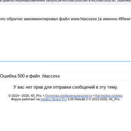
файла перенарпавления запросов etc/htaccess.def в etc/htaccess.txt: Ошибка
что обратно закомментировал файл www.htaccess (а именно #Rewri
Ошибка 500 и файл .htaccess
У вас нет прав для отправки сообщений в эту тему.
© 2014—2026, 4X_Pro. •
Политика конфиденциальности
•
Настройки cookies
Форум работает на
Intellect Board Pro
3.05 Rebuild 2 © 2013-2026, 4X_Pro.