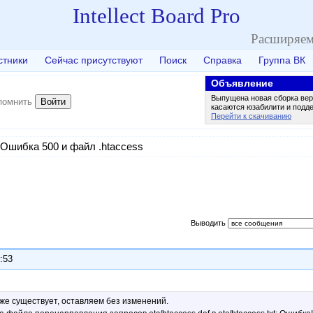
Intellect Board Pro
Расширяем
стники
Сейчас присутствуют
Поиск
Справка
Группа ВК
Объявление
Выпущена новая сборка вер
Войти
помнить
касаются юзабилити и подд
Перейти к скачиванию
Ошибка 500 и файл .htaccess
Выводить
:53
же существует, оставляем без изменений.