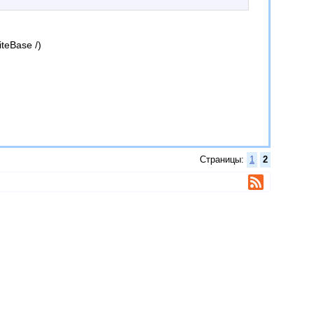
!
teBase /)
Страницы:
1
2