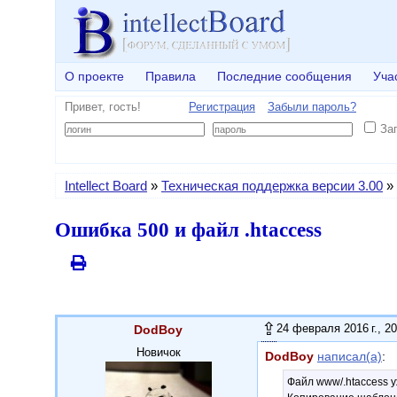
О проекте
Правила
Последние сообщения
Уча
Привет, гость!
Регистрация
Забыли пароль?
За
Intellect Board
»
Техническая поддержка версии 3.00
»
Ошибка 500 и файл .htaccess
24 февраля 2016 г., 20
DodBoy
Новичок
DodBoy
написал(а)
:
Файл www/.htaccess у