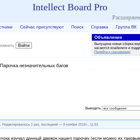
Intellect Board Pro
Расширяем
стники
Сейчас присутствуют
Поиск
Справка
Группа ВК
Объявление
Выпущена новая сборка вер
Войти
помнить
касаются юзабилити и подд
Перейти к скачиванию
Парочка незначительных багов
Выводить
.
Редактировалось 1 раз, последний —
9 ноября 2019 г., 11:53
пока изучал данный движок нашел парочку (если можно их таковыми