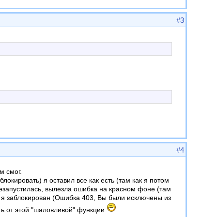
#3
#4
м смог.
локировать) я оставил все как есть (там как я потом
резапустилась, вылезла ошибка на красном фоне (там
то я заблокирован (Ошибка 403, Вы были исключены из
ть от этой "шаловливой" функции