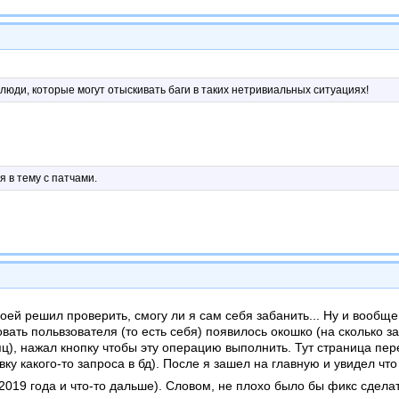
 люди, которые могут отыскивать баги в таких нетривиальных ситуациях!
 в тему с патчами.
оей решил проверить, смогу ли я сам себя забанить... Ну и вообще
вать польвзователя (то есть себя) появилось окошко (на сколько заб
яц), нажал кнопку чтобы эту операцию выполнить. Тут страница пе
вку какого-то запроса в бд). После я зашел на главную и увидел ч
2019 года и что-то дальше). Словом, не плохо было бы фикс сдела