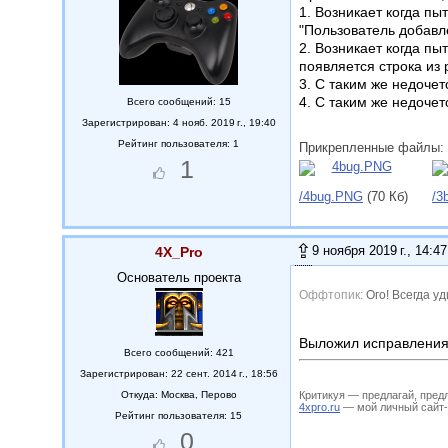
1. Возникает когда пы
"Пользователь добавле
2. Возникает когда пы
появляется строка из 
3. С таким же недочет
4. С таким же недочет
Всего сообщений: 15
Зарегистрирован: 4 нояб. 2019 г., 19:40
Рейтинг пользователя: 1
Прикрепленные файлы:
1
/4bug.PNG
(70 Кб)
/3
9 ноября 2019 г., 14:47
4X_Pro
Основатель проекта
Ого! Всегда у
Выложил исправлени
Всего сообщений: 421
Зарегистрирован: 22 сент. 2014 г., 18:56
Критикуя — предлагай, пред
Откуда:
Москва, Перово
4xpro.ru
— мой личный сайт-му
Рейтинг пользователя: 15
0