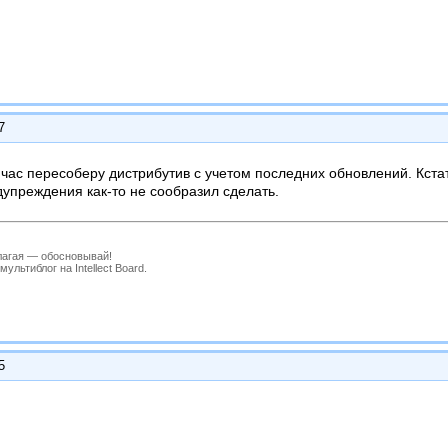
7
час пересоберу дистрибутив с учетом последних обновлений. Кстат
дупреждения как-то не сообразил сделать.
лагая — обосновывай!
льтиблог на Intellect Board.
5