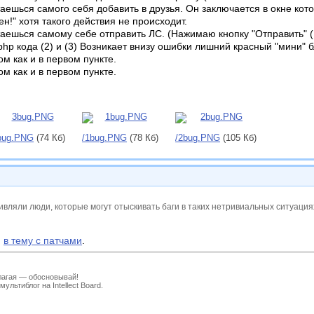
таешься самого себя добавить в друзья. Он заключается в окне ко
н!" хотя такого действия не происходит.
таешься самому себе отправить ЛС. (Нажимаю кнопку "Отправить" (
php кода (2) и (3) Возникает внизу ошибки лишний красный "мини" б
ом как и в первом пункте.
ом как и в первом пункте.
bug.PNG
(74 Кб)
/1bug.PNG
(78 Кб)
/2bug.PNG
(105 Кб)
дивляли люди, которые могут отыскивать баги в таких нетривиальных ситуация
я
в тему с патчами
.
лагая — обосновывай!
льтиблог на Intellect Board.