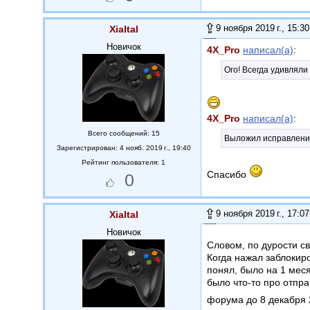
9 ноября 2019 г., 15:30
Xialtal
Новичок
4X_Pro
написал(а)
:
Ого! Всегда удивляли
4X_Pro
написал(а)
:
Всего сообщений: 15
Выложил исправления
Зарегистрирован: 4 нояб. 2019 г., 19:40
Рейтинг пользователя: 1
Спасибо
0
9 ноября 2019 г., 17:07
Xialtal
Новичок
Словом, по дурости св
Когда нажал заблокиро
понял, было на 1 мес
было что-то про отпра
форума до 8 декабря 