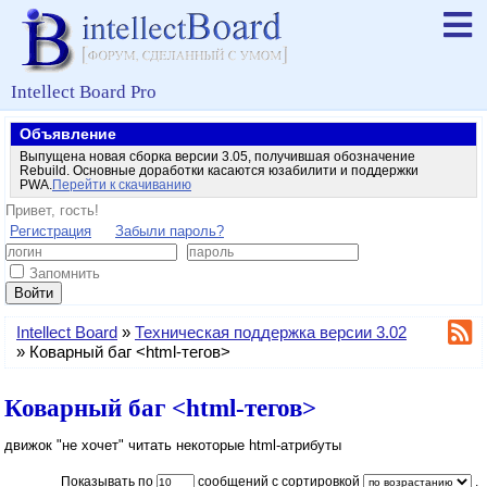
Intellect Board Pro
Объявление
Выпущена новая сборка версии 3.05, получившая обозначение
Rebuild. Основные доработки касаются юзабилити и поддержки
PWA.
Перейти к скачиванию
Привет, гость!
Регистрация
Забыли пароль?
Запомнить
Войти
Intellect Board
»
Техническая поддержка версии 3.02
»
Коварный баг <html-тегов>
Коварный баг <html-тегов>
движок "не хочет" читать некоторые html-атрибуты
Показывать по
сообщений с сортировкой
.