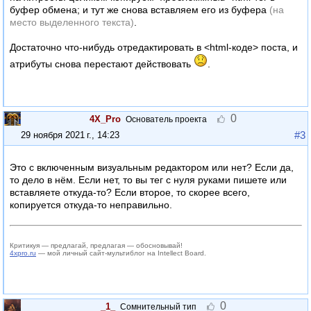
буфер обмена; и тут же снова вставляем его из буфера
(на
место выделенного текста)
.
Достаточно что-нибудь отредактировать в <html-коде> поста, и
атрибуты снова перестают действовать
.
0
4X_Pro
Основатель проекта
#3
29 ноября 2021 г., 14:23
Это с включенным визуальным редактором или нет? Если да,
то дело в нём. Если нет, то вы тег с нуля руками пишете или
вставляете откуда-то? Если второе, то скорее всего,
копируется откуда-то неправильно.
Критикуя — предлагай, предлагая — обосновывай!
4xpro.ru
— мой личный сайт-мультиблог на Intellect Board.
0
_1_
Сомнительный тип