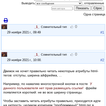
Выводить
Показать
Сброс
.
Одна страница
0
_1_
Сомнительный тип
#1
29 ноября 2021 г., 09:49
0
_1_
Сомнительный тип
#2
29 ноября 2021 г., 10:00
.
Движок не хочет правильно читать некоторые атрибуты html-
тегов: отступы, ширина айфрейма, ...
Например, по нажатию многострочной кнопки в посте
У
данного пользователя нет прав размещать ссылки!
фрейм
появляется короткий: не во всю ширину страницы.
Чтобы заставить читать атрибуты правильно, приходится идти
на хитрость: целиком копируем
"проблеммный"
html-тег в