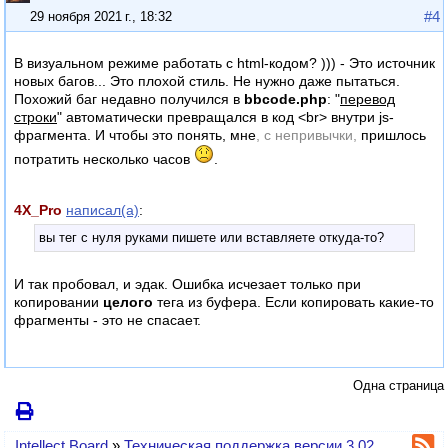
#4
29 ноября 2021 г., 18:32
В визуальном режиме работать с html-кодом? ))) - Это источник
новых багов... Это плохой стиль. Не нужно даже пытаться.
Похожий баг недавно получился в
bbcode.php
: "
перевод
строки
" автоматически превращался в код <br> внутри js-
фрагмента. И чтобы это понять, мне
, с непривычки,
пришлось
потратить несколько часов
.
4X_Pro
написал(а)
:
вы тег с нуля руками пишете или вставляете откуда-то?
И так пробовал, и эдак. Ошибка исчезает только при
копировании
целого
тега из буфера. Если копировать какие-то
фрагменты - это не спасает.
Одна страница
Intellect Board
»
Техническая поддержка версии 3.02