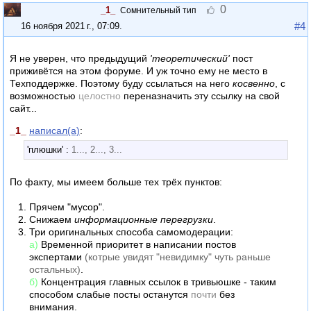
0
_1_
Сомнительный тип
#4
16 ноября 2021 г., 07:09
.
Я не уверен, что предыдущий
'теоретический'
пост
приживётся на этом форуме. И уж точно ему не место в
Техподдержке. Поэтому буду ссылаться на него
косвенно
, с
возможностью
целостно
переназначить эту ссылку на свой
сайт...
_1_
написал(а)
:
'плюшки' :
1..., 2..., 3...
По факту, мы имеем больше тех трёх пунктов:
Прячем "мусор".
Снижаем
информационные перегрузки
.
Три оригинальных способа самомодерации:
а)
Временной приоритет в написании постов
экспертами
(котрые увидят "невидимку" чуть раньше
остальных)
.
б)
Концентрация главных ссылок в тривьюшке - таким
способом слабые посты останутся
почти
без
внимания.