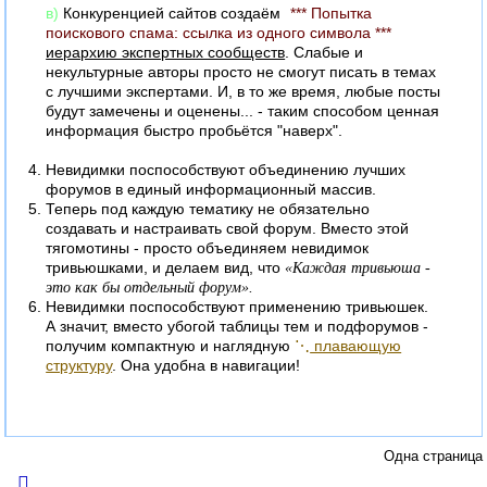
в)
Конкуренцией сайтов создаём
*** Попытка
поискового спама: ссылка из одного символа ***
иерархию экспертных сообществ
. Слабые и
некультурные авторы просто не смогут писать в темах
с лучшими экспертами. И, в то же время, любые посты
будут замечены и оценены... - таким способом ценная
информация быстро пробьётся "наверх".
Невидимки поспособствуют объединению лучших
форумов в единый информационный массив.
Теперь под каждую тематику не обязательно
создавать и настраивать свой форум. Вместо этой
тягомотины - просто объединяем невидимок
тривьюшками, и делаем вид, что
«Каждая тривьюша -
это как бы отдельный форум».
Невидимки поспособствуют применению тривьюшек.
А значит, вместо убогой таблицы тем и подфорумов -
получим компактную и наглядную
⋱
плавающую
структуру
. Она удобна в навигации!
Одна страница