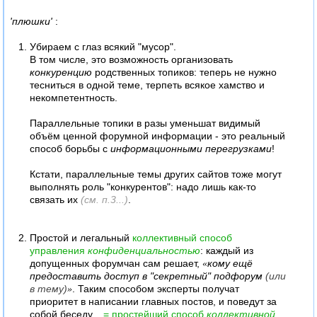
По факту, эта настройка действует на все форумные
'плюшки'
:
подразделы; так и назвать её:
[
Отображать в структуре
форума
]
.
Убираем с глаз всякий "мусор".
В том числе, это возможность организовать
конкуренцию
родственных топиков: теперь не нужно
--
тесниться в одной теме, терпеть всякое хамство и
некомпетентность.
Здесь же отмечу, что эта настройка оказалась очень
Параллельные топики в разы уменьшат видимый
полезной: она аналогична будущим возможностям
не
объём ценной форумной информации - это реальный
показывать тему в подразделе
.
способ борьбы с
информационными перегрузками
!
Кстати, параллельные темы других сайтов тоже могут
выполнять роль "конкурентов": надо лишь как-то
связать их
(см. п.3...)
.
Простой и легальный
коллективный способ
управления
конфиденциальностью
: каждый из
допущенных форумчан сам решает,
«
кому ещё
предоставить доступ в "секретный" подфорум
(или
в тему)
»
. Таким способом эксперты получат
приоритет в написании главных постов, и поведут за
собой беседу...
= простейший способ
коллективной