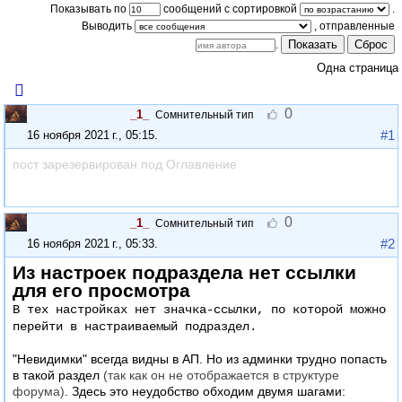
Показывать по
сообщений с сортировкой
.
Выводить
Показать
Сброс
.
Одна страница
0
_1_
Сомнительный тип
#1
16 ноября 2021 г., 05:15
.
пост зарезервирован под Оглавление
0
_1_
Сомнительный тип
#2
16 ноября 2021 г., 05:33
.
Из настроек подраздела нет ссылки
для его просмотра
В тех настройках нет значка-ссылки, по которой можно
перейти в настраиваемый подраздел.
"Невидимки" всегда видны в АП. Но из админки трудно попасть
в такой раздел
(так как он не отображается в структуре
форума)
. Здесь это неудобство обходим двумя шагами: