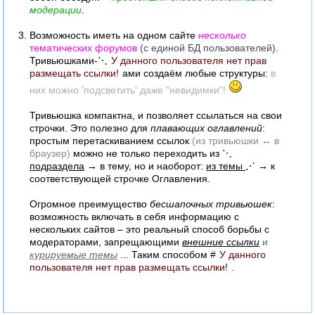
модерации
.
Возможность иметь на одном сайте
несколько
тематических форумов
(с единой БД пользователей)
.
Тривьюшками-⋱
У данного пользователя нет прав
размещать ссылки!
ами создаём любые структуры:
в
них можно 'подсветить' даже "невидимки"!
Тривьюшка компактна, и позволяет ссылаться на свои
строчки. Это полезно для
плавающих оглавлений
:
простым перетаскиванием ссылок
(из тривьюшки ↔ в
браузер)
можно не только переходить из ⋱
подраздела
→ в тему, но и наоборот:
из темы
⋰ → к
соответствующей строчке Оглавления.
Огромное преимущество
бесшапочных тривьюшек
:
возможность включать в себя информацию с
нескольких сайтов – это реальный способ борьбы с
модераторами, запрещающими
внешние ссылки
и
курируемые темы
... Таким способом #
У данного
пользователя нет прав размещать ссылки!
.