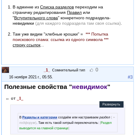
В админке из
Списка разделов
переходим на
страничку редактирования
Правил
или
"
Вступительного слова
" конкретного подраздела-
невидимки
(для каждого подраздела там своя ссылка)
.
Там уже видим "хлебные крошки" =
*** Попытка
поискового спама: ссылка из одного символа ***
строку ссылок
...
0
_1_
Сомнительный тип
#3
16 ноября 2021 г., 05:55
.
Полезные свойства "
невидимок
"
←
_1_
от
Развернуть
В
Разделы и категории
создаём или настраиваем
раздел
( =
подфорум
)
. Там есть такой хитрый переключатель:
[
Раздел
выводится на главной странице
]