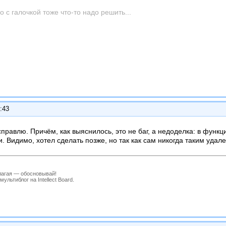
о с галочкой тоже что-то надо решить...
:43
правлю. Причём, как выяснилось, это не баг, а недоделка: в функци
и. Видимо, хотел сделать позже, но так как сам никогда таким удал
лагая — обосновывай!
льтиблог на Intellect Board.