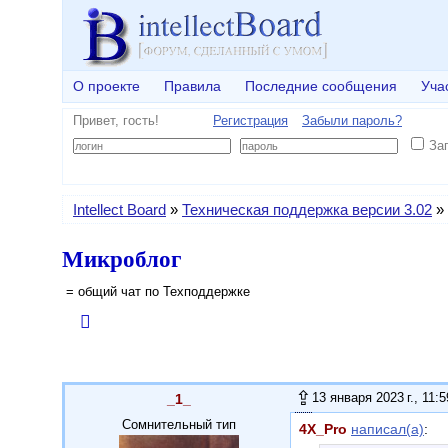
О проекте
Правила
Последние сообщения
Уча
Привет, гость!
Регистрация
Забыли пароль?
За
Intellect Board
»
Техническая поддержка версии 3.02
»
Микроблог
= общий чат по Техподдержке
13 января 2023 г., 11:5
_1_
Сомнительный тип
4X_Pro
написал(а)
: