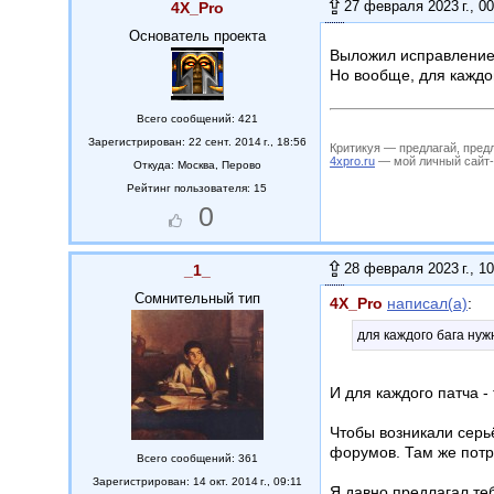
27 февраля 2023 г., 00
4X_Pro
Основатель проекта
Выложил исправлени
Но вообще, для каждо
Всего сообщений: 421
Зарегистрирован: 22 сент. 2014 г., 18:56
Критикуя — предлагай, пред
4xpro.ru
— мой личный сайт-му
Откуда:
Москва, Перово
Рейтинг пользователя: 15
0
28 февраля 2023 г., 10
_1_
Сомнительный тип
4X_Pro
написал(а)
:
для каждого бага нуж
И для каждого патча -
Чтобы возникали серьё
форумов. Там же потр
Всего сообщений: 361
Зарегистрирован: 14 окт. 2014 г., 09:11
Я давно предлагал теб