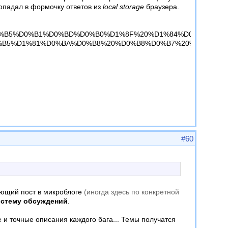
попадал в формочку ответов из
local storage
браузера.
D0%BB%D1%88%D0%B5%D0%B1%D0%BD%D0%B0%D1%8F%20%D1%
B5%D1%81%D0%BA%D0%B8%20%D0%B8%D0%B7%20%D0%BA%D1
#60
вующий пост в микроблоге
(иногда здесь по конкретной
стему обсуждений
.
е и точные описания каждого бага... Темы получатся