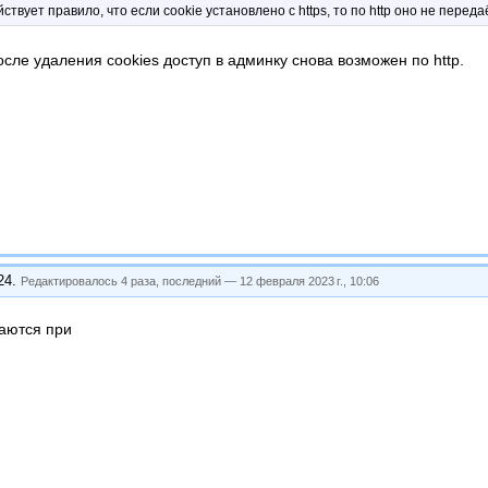
ствует правило, что если cookie установлено с https, то по http оно не перед
сле удаления cookies доступ в админку снова возможен по http.
24
.
Редактировалось 4 раза, последний —
12 февраля 2023 г., 10:06
аются при