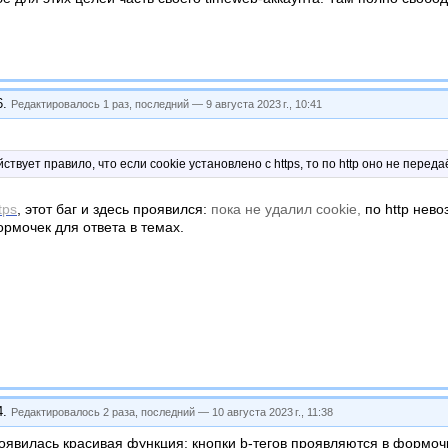
6
.
Редактировалось 1 раз, последний —
9 августа 2023 г., 10:41
ствует правило, что если cookie установлено с https, то по http оно не перед
tps
, этот баг и здесь проявился:
пока не удалил cookie,
по http нево
рмочек для ответа в темах.
4
.
Редактировалось 2 раза, последний —
10 августа 2023 г., 11:38
появилась красивая функция: кнопки b-тегов проявляются в формоч