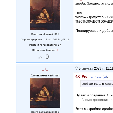
ввода
. Заодно, эта ф
[img
width=60]http:/
%20%D0%B0%D0%B2
Планируешь ли добави
Всего сообщений: 361
Зарегистрирован: 14 окт. 2014 г., 09:11
Рейтинг пользователя: 17
Штрафных баллов:
1
0
9 августа 2023 г., 11:1
_1_
Сомнительный тип
4X_Pro
написал(а)
:
вообще-то, для каждо
Ну так и создавай. Я
проблеме дополнитель
Этот микроблог сработ
Всего сообщений: 361