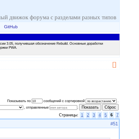
ый движок форума с разделами разных типов
GitHub
сии 3.05, получившая обозначение Rebuild. Основные доработки
ержки PWA.
Показывать по
сообщений с сортировкой
.
Показать
Сброс
, отправленные
.
Страницы:
1
2
3
4
5
6
7
#51