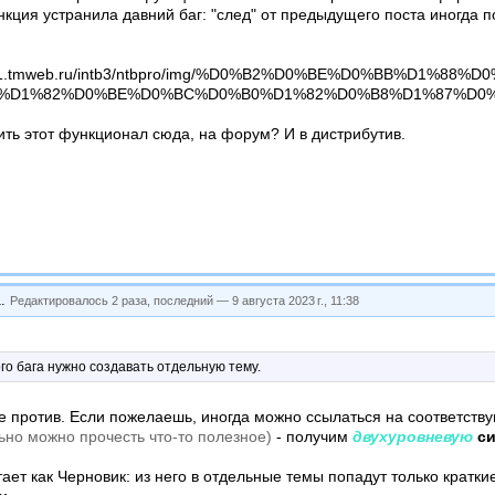
ункция устранила давний баг: "след" от предыдущего поста иногда 
/co50581.tmweb.ru/intb3/ntbpro/img/%D0%B2%D0%BE%
%D1%82%D0%BE%D0%BC%D0%B0%D1%82%D0%B8%D1%87%D0%
ть этот функционал сюда, на форум? И в дистрибутив.
1
.
Редактировалось 2 раза, последний —
9 августа 2023 г., 11:38
го бага нужно создавать отдельную тему.
 не против. Если пожелаешь, иногда можно ссылаться на соответст
но можно прочесть что-то полезное)
- получим
двухуровневую
си
ает как Черновик: из него в отдельные темы попадут только кратки