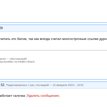
29
читать это багом, так как всегда считал многострочные ссылки ду
лагая — обосновывай!
льтиблог на Intellect Board.
:52
.
Редактировалось 1 раз, последний —
22 февраля 2023 г., 19:53
работает галочка
[
Удалить сообщение
]
.