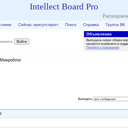
Intellect Board Pro
Расширяем
стники
Сейчас присутствуют
Поиск
Справка
Группа ВК
Объявление
Выпущена новая сборка вер
Войти
помнить
касаются юзабилити и подд
Перейти к скачиванию
Микроблог
Выводить
9