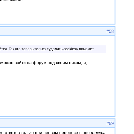
#58
аётся. Так что теперь только «удалить cookies» поможет
зможно войти на форум под своим ником, и,
#59
ке ответов только при первом переносе в нее
фокуса