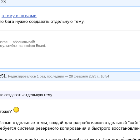
:23
е
в тему с патчами
.
го бага нужно создавать отдельную тему.
лагая — обосновывай!
льтиблог на Intellect Board.
:51
.
Редактировалось 1 раз, последний —
28 февраля 2023 г., 10:54
но создавать отдельную тему
 тоже?
зные отдельные темы, создай для разработчиков отдельный "сайт",
ебуется система резервного копирования и быстрого восстановлен
е для этих целей часть своего timeweb-аккаунта. Там полно́ свобод