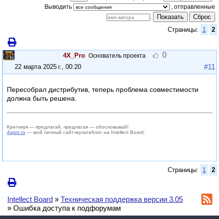
Выводить
Показать
Сброс
.
Страницы:
1
2
0
4X_Pro
Основатель проекта
#11
22 марта 2025 г., 00:20
Пересобрал дистрибутив, теперь проблема совместимости
должна быть решена.
Критикуя — предлагай, предлагая — обосновывай!
4xpro.ru
— мой личный сайт-мультиблог на Intellect Board.
Страницы:
1
2
Intellect Board
»
Техническая поддержка версии 3.05
»
Ошибка доступа к подфорумам