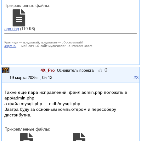
Прикрепленные файлы:
app.php
(119 Кб)
Критикуя — предлагай, предлагая — обосновывай!
4xpro.ru
— мой личный сайт-мультиблог на Intellect Board.
0
4X_Pro
Основатель проекта
#3
19 марта 2025 г., 05:13
.
Также ещё пара исправлений: файл admin.php положить в
app/admin.php
а файл mysqli.php — в db/mysqli.php
Завтра буду за основным компьютером и пересоберу
дистрибутив.
Прикрепленные файлы: