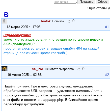
Показать
Сброс
.
Одна страница
0
bratok
Новичок
#1
18 марта 2025 г., 17:05
.
Здравствуйте!
может кто-то знает, есть ли инструкция по установке
версии
3.05 (последней
)?
просто пытаюсь установить, выдает ошибку 404 на каждой
странице практически кроме главной((
0
4X_Pro
Основатель проекта
#2
19 марта 2025 г., 02:35
.
Нашёл причину. Там в некоторых случаях некорректно
обрабатывается URL запроса — удаляются символы /, что и
порождает ошибки. Для быстрого исправления скачайте вот
этот файл и положите в app/app.php. В ближайшее время
пересоберу дистрибутив.