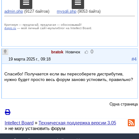
admin.php
(9127 байтов)
mysqli.php
(9053 байта)
Критикуя — предлагай, предлагая — обосновывай!
4xpro.ru
— мой личный сайт-мультиблог на Intellect Board.
0
bratok
Новичок
#4
19 марта 2025 г., 09:18
Спасибо! Получается если вы пересоберете дистрибутив,
нужно будет просто весь форум заново устновить, правильно?
Одна страница
Intellect Board
»
Техническая поддержка версии 3.05
»
не могу установить форум