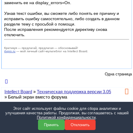
заменить ее на display_errors=On.
Узнав текст ошибки, вы сможете либо понять ее причину и
исправить ошибку самостоятельно, либо создать в данном
разделе тему с просьбой о помощи.
После исправления рекомендуется директиву снова
отключить.
Критикуя — предлагай, предлагая — обосновывай!
4xpro.ru
— мой личный сайт-мультиблог на Intellect Board.
Одна страница
Intellect Board
»
Техническая поддержка версии 3.05
»
Белый экран вместо форума
Тема закрыта, новые ответы не принимаются.
Этот сайт использует файлы cookie для сбора аналитики и
улучшения качества работы. Продолжая, вы соглашаетесь с нашей
Политикой конфиденциальности
.
© 2014—2026, 4X_Pro. •
Политика конфиденциальности
•
Настройки
cookies
Принять
Отклонить
Форум работает на
Intellect Board Pro
3.05 Rebuild 2 © 2013-2026,
4X_Pro.