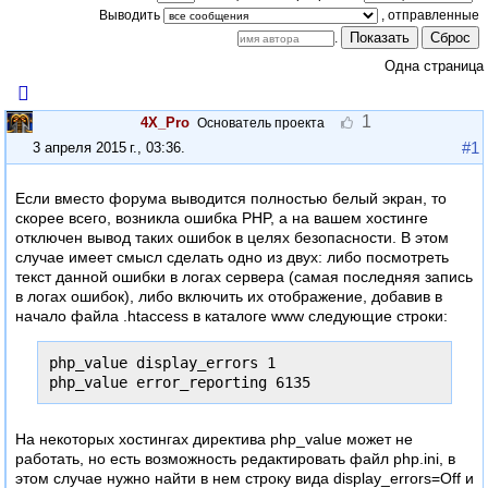
Выводить
Показать
Сброс
.
Одна страница
1
4X_Pro
Основатель проекта
#1
3 апреля 2015 г., 03:36
.
Если вместо форума выводится полностью белый экран, то
скорее всего, возникла ошибка PHP, а на вашем хостинге
отключен вывод таких ошибок в целях безопасности. В этом
случае имеет смысл сделать одно из двух: либо посмотреть
текст данной ошибки в логах сервера (самая последняя запись
в логах ошибок), либо включить их отображение, добавив в
начало файла .htaccess в каталоге www следующие строки:
php_value display_errors 1

php_value error_reporting 6135
На некоторых хостингах директива php_value может не
работать, но есть возможность редактировать файл php.ini, в
этом случае нужно найти в нем строку вида display_errors=Off и