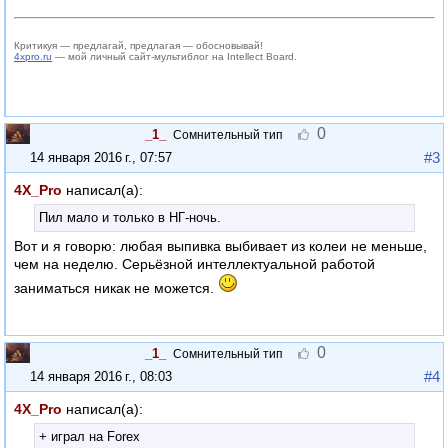
Критикуя — предлагай, предлагая — обосновывай!
4xpro.ru
— мой личный сайт-мультиблог на Intellect Board.
0
_1_
Сомнительный тип
#3
14 января 2016 г., 07:57
4X_Pro
написал(а):
Пил мало и только в НГ-ночь.
Вот и я говорю: любая выпивка выбивает из колеи не меньше,
чем на неделю. Серьёзной интеллектуальной работой
заниматься никак не можется.
0
_1_
Сомнительный тип
#4
14 января 2016 г., 08:03
4X_Pro
написал(а):
+ играл на Forex