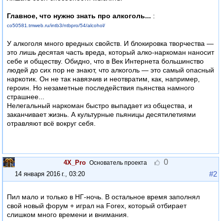
Главное, что нужно знать про алкоголь...
:
co50581.tmweb
.ru/intb3/ntbpro/54/alcohol/
У алкоголя много вредных свойств. И блокировка творчества —
это лишь десятая часть вреда, который алко-наркоман наносит
себе и обществу. Обидно, что в Век Интернета большинство
людей до сих пор не знают, что алкоголь — это самый опасный
наркотик. Он не так навязчив и неотвратим, как, например,
героин. Но незаметные последействия пьянства намного
страшнее...
Нелегальный наркоман быстро выпадает из общества, и
заканчивает жизнь. А культурные пьяницы десятилетиями
отравляют всё вокруг себя.
0
4X_Pro
Основатель проекта
#2
14 января 2016 г., 03:20
Пил мало и только в НГ-ночь. В остальное время заполнял
свой новый форум + играл на Forex, который отбирает
слишком много времени и внимания.