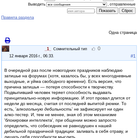
Выводить
Показать
Сброс
.
Правила раздела
Одна страница
0
_1_
Сомнительный тип
#1
12 января 2016 г., 06:33
.
В очередной раз после новогодних праздников наблюдаю
затишье на форумах (хотя, казалось бы, у всех многодневные
выходные, и уйма свободного времени). Есть версия, что
причина затишья — потеря способности к творчеству.
Подвыпивший человек теряет способность выдавать
принципиально-новую информацию. И этот провал длится от
недели до месяца, считая от последней выпитой рюмки. То
есть, '
алкогольную дебильность
' не зафиксирует ни один
алко-тестер. И, тем не менее, зная об этом механизме
'блокировки интеллекта', при общении можно запросто
определить, что собеседник не равнодушен к нашей
дебильной праздничной традиции: заливать в себя отраву, и
лишать себя способности мыслить.