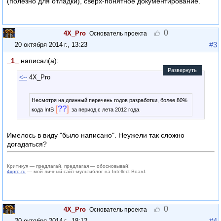
(полезно для отладки), сверх-понятное документирование.
0
4X_Pro
Основатель проекта
#3
20 октября 2014 г., 13:23
_1_
написал(а):
Развернуть
<--
4X_Pro
:
Несмотря на длинный перечень годов разработки, более 80%
[
??
]
кода IntB
за период с лета 2012 года.
Имелось в виду "было написано". Неужели так сложно
догадаться?
Критикуя — предлагай, предлагая — обосновывай!
4xpro.ru
— мой личный сайт-мультиблог на Intellect Board.
0
4X_Pro
Основатель проекта
#4
20 октября 2014 г., 18:12