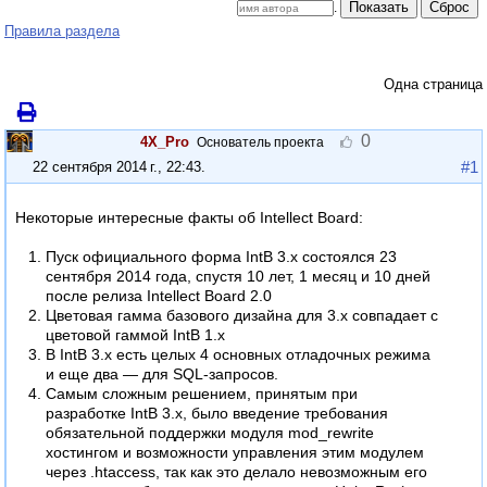
Показать
Сброс
.
Правила раздела
Одна страница
0
4X_Pro
Основатель проекта
#1
22 сентября 2014 г., 22:43
.
Некоторые интересные факты об Intellect Board:
Пуск официального форма IntB 3.x состоялся 23
сентября 2014 года, спустя 10 лет, 1 месяц и 10 дней
после релиза Intellect Board 2.0
Цветовая гамма базового дизайна для 3.x совпадает с
цветовой гаммой IntB 1.x
В IntB 3.x есть целых 4 основных отладочных режима
и еще два — для SQL-запросов.
Самым сложным решением, принятым при
разработке IntB 3.x, было введение требования
обязательной поддержки модуля mod_rewrite
хостингом и возможности управления этим модулем
через .htaccess, так как это делало невозможным его