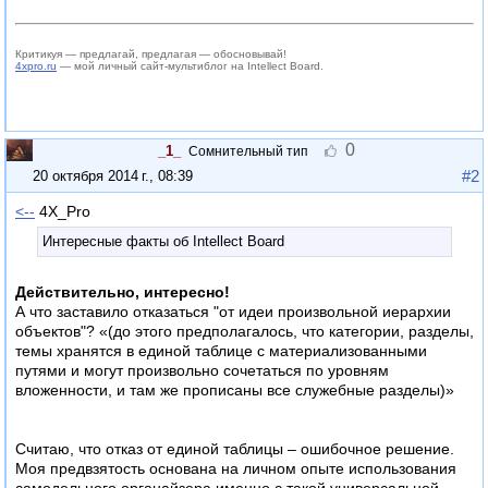
Критикуя — предлагай, предлагая — обосновывай!
4xpro.ru
— мой личный сайт-мультиблог на Intellect Board.
0
_1_
Сомнительный тип
#2
20 октября 2014 г., 08:39
<--
4X_Pro
:
Интересные факты об Intellect Board
Действительно, интересно!
А что заставило отказаться "от идеи произвольной иерархии
объектов"? «(до этого предполагалось, что категории, разделы,
темы хранятся в единой таблице с материализованными
путями и могут произвольно сочетаться по уровням
вложенности, и там же прописаны все служебные разделы)»
Считаю, что отказ от единой таблицы – ошибочное решение.
Моя предвзятость основана на личном опыте использования
самодельного органайзера именно с такой универсальной