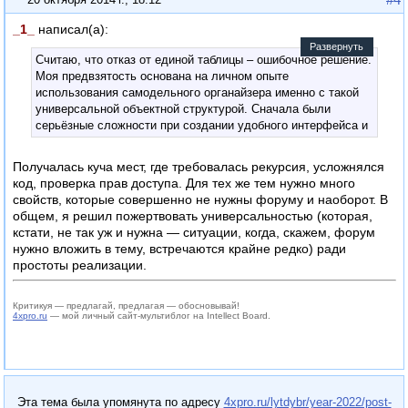
_1_
написал(а):
Развернуть
Считаю, что отказ от единой таблицы – ошибочное решение.
Моя предвзятость основана на личном опыте
использования самодельного органайзера именно с такой
универсальной объектной структурой. Сначала были
серьёзные сложности при создании удобного интерфейса и
правил работы с такой структурой. НО решил эти вопросы
четыре года назад, и с тех пор с удовольствием пользуюсь.
Получалась куча мест, где требовалась рекурсия, усложнялся
код, проверка прав доступа. Для тех же тем нужно много
свойств, которые совершенно не нужны форуму и наоборот. В
общем, я решил пожертвовать универсальностью (которая,
кстати, не так уж и нужна — ситуации, когда, скажем, форум
нужно вложить в тему, встречаются крайне редко) ради
простоты реализации.
Критикуя — предлагай, предлагая — обосновывай!
4xpro.ru
— мой личный сайт-мультиблог на Intellect Board.
Эта тема была упомянута по адресу
4xpro.ru/lytdybr/year-2022/post-