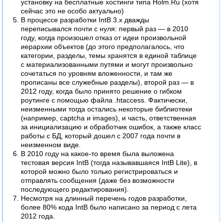
установку на бесплатные хостинги типа Holm.Ru (хотя
сейчас это не особо актуально)
В процессе разработки IntB 3.x дважды
переписывался почти с нуля: первый раз — в 2010
году, когда произошел отказ от идеи произвольной
иерархии объектов (до этого предполагалось, что
категории, разделы, темы хранятся в единой таблице
с материализованными путями и могут произвольно
сочетаться по уровням вложенности, и там же
прописаны все служебные разделы), второй раз — в
2012 году, когда было принято решение о гибком
роутинге с помощью файла .htaccess. Фактически,
неизменными тогда остались некоторые библиотеки
(например, captcha и images), и часть, ответственная
за инициализацию и обработчик ошибок, а также класс
работы с БД, который дошел с 2007 года почти в
неизменном виде.
В 2010 году на какое-то время была выложена
тестовая версия IntB (тогда называвшаяся IntB Lite), в
которой можно было только регистрироваться и
отправлять сообщения (даже без возможности
последующего редактирования).
Несмотря на длинный перечень годов разработки,
более 80% кода IntB было написано за период с лета
2012 года.