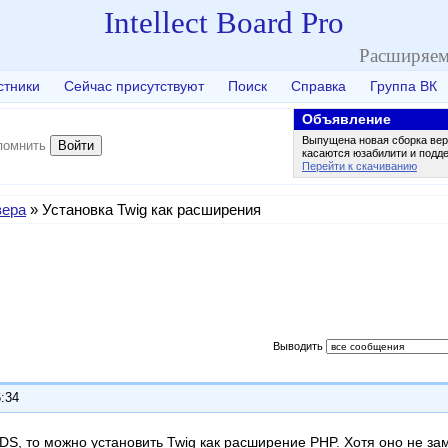
Intellect Board Pro
Расширяем
стники
Сейчас присутствуют
Поиск
Справка
Группа ВК
Объявление
Выпущена новая сборка вер
Войти
помнить
касаются юзабилити и подд
Перейти к скачиванию
вера
»
Установка Twig как расширения
Выводить
6:34
VDS, то можно установить Twig как расширение PHP. Хотя оно не з