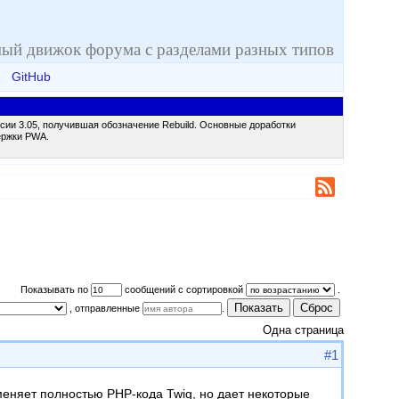
ый движок форума с разделами разных типов
GitHub
сии 3.05, получившая обозначение Rebuild. Основные доработки
ержки PWA.
Показывать по
сообщений с сортировкой
.
Показать
Сброс
, отправленные
.
Одна страница
#1
аменяет полностью PHP-кода Twig, но дает некоторые