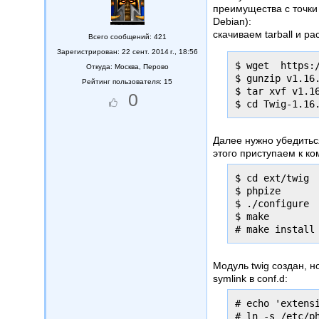
преимущества с точки
Debian):
скачиваем tarball и р
Всего сообщений: 421
Зарегистрирован: 22 сент. 2014 г., 18:56
$ wget  https:
Откуда:
Москва, Перово
$ gunzip v1.16.
Рейтинг пользователя: 15
$ tar xvf v1.16
0
Далее нужно убедиться,
этого приступаем к ко
$ cd ext/twig

$ phpize

$ ./configure

$ make

Модуль twig создан, н
symlink в conf.d:
# echo 'extens