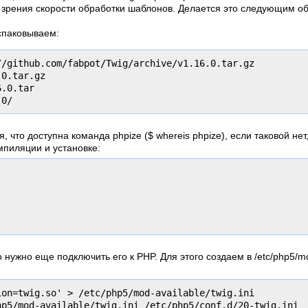
 зрения скорости обработки шаблонов. Делается это следующим о
аспаковываем:
//github.com/fabpot/Twig/archive/v1.16.0.tar.gz

0.tar.gz

.0.tar

 что доступна команда phpize ($ whereis phpize), если таковой нет, 
мпиляции и установке:
о нужно еще подключить его к PHP. Для этого создаем в /etc/php5/m
ion=twig.so' > /etc/php5/mod-available/twig.ini
