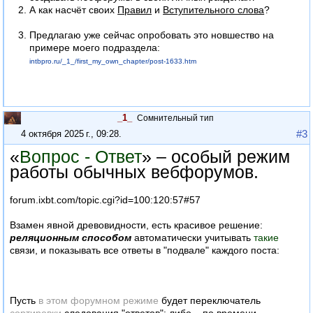
А как насчёт своих
Правил
и
Вступительного слова
?
Предлагаю уже сейчас опробовать это новшество на
примере моего подраздела:
intbpro.ru/_1_/first_my_own_chapter/post-1633.htm
_1_
Сомнительный тип
#3
4 октября 2025 г., 09:28
.
«
Вопрос - Ответ
» – особый режим
работы обычных вебфорумов.
forum.
ixbt.
com/topic.cgi?id=100:120:57#57
Взамен явной древовидности, есть красивое решение:
реляционным способом
автоматически учитывать
такие
связи, и показывать все ответы в "подвале" каждого поста:
Пусть
в этом форумном режиме
будет переключатель