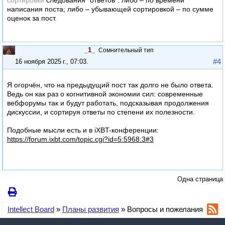
сортировки
следования "ответов": либо – по времени
написания поста; либо – убывающей сортировкой – по сумме
оценок за пост.
_1_
Сомнительный тип
#4
16 ноября 2025 г., 07:03
.
Я огорчён, что на предыдущий пост так долго не было ответа.
Ведь он как раз о когнитивной экономии сил: современные
вебфорумы так и будут работать, подсказывая продолжения
дискуссии, и сортируя ответы по степени их полезности.
Подобные мысли есть и в iXBT-конференции:
htt
ps://forum.ixb
t.com/topic.cgi?id=5:5968:3#3
Одна страница
Intellect Board
»
Планы развития
»
Вопросы и пожелания