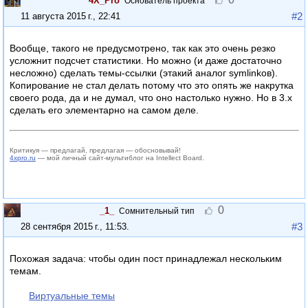
4X_Pro
Основатель проекта
#2
11 августа 2015 г., 22:41
Вообще, такого не предусмотрено, так как это очень резко
усложнит подсчет статистики. Но можно (и даже достаточно
несложно) сделать темы-ссылки (этакий аналог symlinkов).
Копирование не стал делать потому что это опять же накрутка
своего рода, да и не думал, что оно настолько нужно. Но в 3.x
сделать его элементарно на самом деле.
Критикуя — предлагай, предлагая — обосновывай!
4xpro.ru
— мой личный сайт-мультиблог на Intellect Board.
0
_1_
Сомнительный тип
#3
28 сентября 2015 г., 11:53
.
Похожая задача: чтобы один пост принадлежал нескольким
темам.
Виртуальные темы