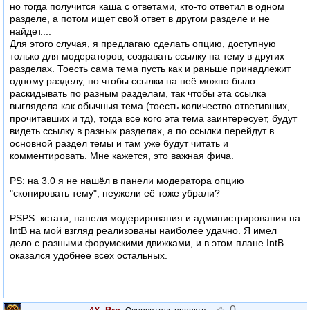
но тогда получится каша с ответами, кто-то ответил в одном
разделе, а потом ищет свой ответ в другом разделе и не
найдет....
Для этого случая, я предлагаю сделать опцию, доступную
только для модераторов, создавать ссылку на тему в других
разделах. Тоесть сама тема пусть как и раньше принадлежит
одному разделу, но чтобы ссылки на неё можно было
раскидывать по разным разделам, так чтобы эта ссылка
выглядела как обычныя тема (тоесть количество ответивших,
прочитавших и тд), тогда все кого эта тема заинтересует, будут
видеть ссылку в разных разделах, а по ссылки перейдут в
основной раздел темы и там уже будут читать и
комментировать. Мне кажется, это важная фича.
PS: на 3.0 я не нашёл в панели модератора опцию
"скопировать тему", неужели её тоже убрали?
PSPS. кстати, панели модерирования и администрирования на
IntB на мой взгляд реализованы наиболее удачно. Я имел
дело с разными форумскими движками, и в этом плане IntB
оказался удобнее всех остальных.
0