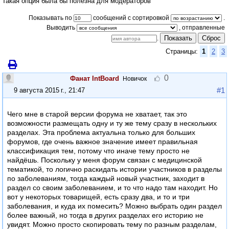
Такая опция была бы полезна для модераторов
Показывать по
сообщений с сортировкой
.
Выводить
Показать
Сброс
.
Страницы:
1
2
3
0
Фанат IntBoard
Новичок
#1
9 августа 2015 г., 21:47
Чего мне в старой версии форума не хватает, так это
возможности размещать одну и ту же тему сразу в нескольких
разделах. Эта проблема актуальна только для больших
форумов, где очень важное значение имеет правильная
классификация тем, потому что иначе тему просто не
найдёшь. Поскольку у меня форум связан с медицинской
тематикой, то логично раскидать истории участников в разделы
по заболеваниям, тогда каждый новый участник, заходит в
раздел со своим заболеванием, и то что надо там находит. Но
вот у некоторых товарищей, есть сразу два, и то и три
заболевания, и куда их помесить? Можно выбрать один раздел
более важный, но тогда в других разделах его историю не
увидят. Можно просто скопировать тему по разным разделам,