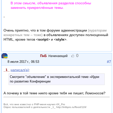
В этом смысле, объявления разделов способны
заменить прикреплённые темы.
-
Очень приятно, что в том форуме администрации
(кураторам
конкретных тем – тоже)
в объявлениях доступен полноценный
HTML, кроме тегов <
script
> и <
style
>.
0
ПнБ
Начинающий
#7
8 июля 2017 г., 06:53
_1_
написал(а)
:
Смотрите "объявление" в экспериментальной теме «Идеи
по развитию Конференции
А почему в той теме никто кроме тебя не пишет, Ломоносов?
Всё, что мне известно о PHP-меня научил 4X_Pro
Опрос пользователей о деятельности _1_ http://intbpro.ru/flood/119/