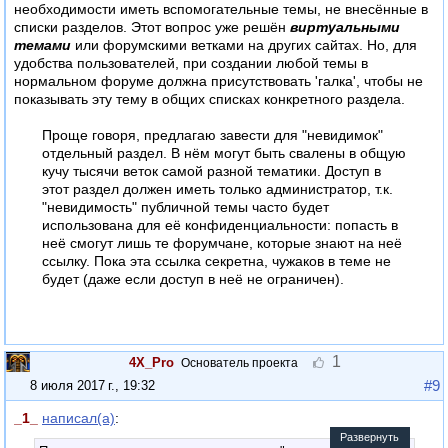
необходимости иметь вспомогательные темы, не внесённые в
списки разделов. Этот вопрос уже решён
виртуальными
темами
или форумскими ветками на других сайтах. Но, для
удобства пользователей, при создании любой темы в
нормальном форуме должна присутствовать 'галка', чтобы не
показывать эту тему в общих списках конкретного раздела.
Проще говоря, предлагаю завести для "невидимок"
отдельный раздел. В нём могут быть свалены в общую
кучу тысячи веток самой разной тематики. Доступ в
этот раздел должен иметь только администратор, т.к.
"невидимость" публичной темы часто будет
использована для её конфиденциальности: попасть в
неё смогут лишь те форумчане, которые знают на неё
ссылку. Пока эта ссылка секретна, чужаков в теме не
будет (даже если доступ в неё не ограничен).
1
4X_Pro
Основатель проекта
#9
8 июля 2017 г., 19:32
_1_
написал(а)
:
Развернуть