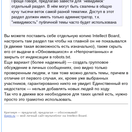
Проще говоря, предлагаю завести для "невидимок"
отдельный раздел. В нём могут быть свалены в общую
кучу тысячи веток самой разной тематики. Доступ в этот
раздел должен иметь только администратор, т.к.
"невидимость" публичной темы часто будет использована
для её конфиденциальности: попасть в неё смогут лишь те
форумчане, которые знают на неё ссылку. Пока эта ссылка
Вы можете поставить себе отдельную копию Intellect Board,
секретна, чужаков в теме не будет (даже если доступ в неё
настроить там раздел так чтобы на главной он не показывался
не ограничен).
(в движке такая возможность есть изначально), также скрыть
его от выдачи в «Обновившихся» и «Непрочитанных» и
закрыть от индексации в robots.txt.
Еще вариант (более надежный) — создать групповое
обсуждение в личных сообщениях, оно видно только
проверенным людям, и там тоже можно делать темы, причем в
отличие от первого случая, их, кроме уже выбранных
участников, гарантированно никто не увидит. Единственный его
недостаток — нельзя добавлять новых людей по ходу.
Так что в движке все необходимое для таких целей есть, нужно
просто это грамотно использовать.
Критикуя — предлагай, предлагая — обосновывай!
4xpro.ru
— мой личный сайт-мультиблог на Intellect Board.