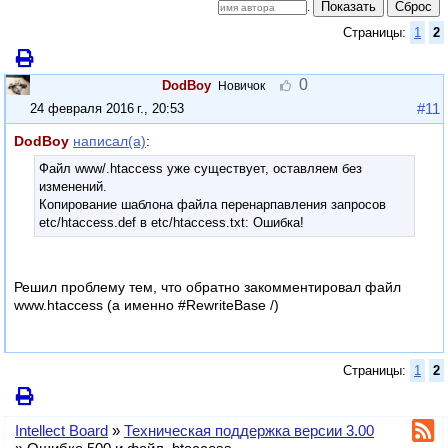
Показать
Сброс
.
Страницы:
1
2
0
DodBoy
Новичок
#11
24 февраля 2016 г., 20:53
DodBoy
написал(а)
:
Файл www/.htaccess уже существует, оставляем без
изменений.
Копирование шаблона файла перенарпавления запросов
etc/htaccess.def в etc/htaccess.txt: Ошибка!
Решил проблему тем, что обратно закомментировал файл
www.htaccess (а именно #RewriteBase /)
Страницы:
1
2
Intellect Board
»
Техническая поддержка версии 3.00