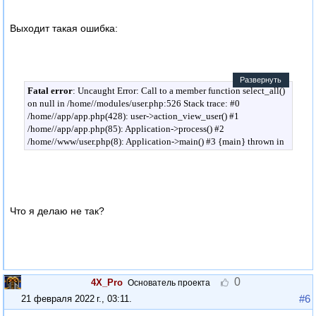
for ($i=0, $count=count($this->out->inventar); $i<$count; $i++) {
$this->out->picture+=$this->out->inventar[$i]['picture'];
Выходит такая ошибка:
}
Развернуть
Fatal error
: Uncaught Error: Call to a member function select_all()
on null in /home//modules/user.php:526 Stack trace: #0
/home//app/app.php(428): user->action_view_user() #1
/home//app/app.php(85): Application->process() #2
/home//www/user.php(8): Application->main() #3 {main} thrown in
/home//modules/user.php
on line
526
Что я делаю не так?
0
4X_Pro
Основатель проекта
#6
21 февраля 2022 г., 03:11
.