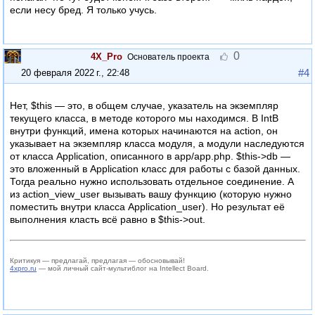
если несу бред. Я только учусь.
0
4X_Pro
Основатель проекта
#4
20 февраля 2022 г., 22:48
Нет, $this — это, в общем случае, указатель на экземпляр
текущего класса, в методе которого мы находимся. В IntB
внутри функций, имена которых начинаются на action, он
указывает на экземпляр класса модуля, а модули наследуются
от класса Application, описанного в app/app.php. $this->db —
это вложенный в Application класс для работы с базой данных.
Тогда реально нужно использовать отдельное соединение. А
из action_view_user вызывать вашу функцию (которую нужно
поместить внутри класса Application_user). Но результат её
выполнения класть всё равно в $this->out.
Критикуя — предлагай, предлагая — обосновывай!
4xpro.ru
— мой личный сайт-мультиблог на Intellect Board.