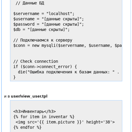
 // Данные БД

$servername = "localhost";

$username = "[данные скрыты]";

$password = "[данные скрыты]";

$db = "[данные скрыты]";

// Подключаемся к серверу

$conn = new mysqli($servername, $username, $passwor
// Check connection

if ($conn->connect_error) {

  die("Ошибка подключения к базам данных: " . $conn
}

 function get_inventar() {

      $sql = "SELECT `picture` FROM `depositarium`
и в
user/view_user.tpl
    $conn->out->inventar = $conn->db->select_all($s
    $conn->out->picture = 0;

    for ($i=0, $count=count($conn->out->inventar); 
<h3>Инвентарь</h3>

      $conn->out->picture+=$conn->out->inventar[$i]
{% for item in inventar %}

    }

 <img src='{{ item.picture }}' height='38'>

 }