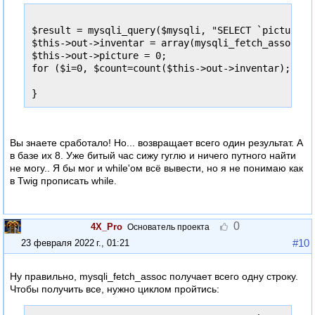
$result = mysqli_query($mysqli, "SELECT `picture` 
$this->out->inventar = array(mysqli_fetch_assoc($re
$this->out->picture = 0;

for ($i=0, $count=count($this->out->inventar); $i<$
}
Вы знаете сработало! Но... возвращает всего один результат. А
в базе их 8. Уже битый час сижу гуглю и ничего путного найти
не могу.. Я бы мог и while'ом всё вывести, но я не понимаю как
в Twig прописать while.
0
4X_Pro
Основатель проекта
#10
23 февраля 2022 г., 01:21
Ну правильно, mysqli_fetch_assoc получает всего одну строку.
Чтобы получить все, нужно циклом пройтись: