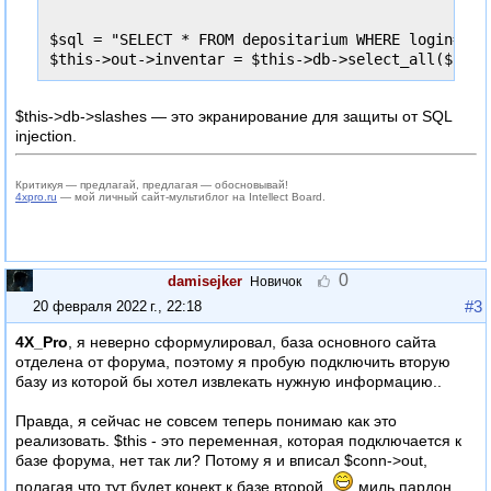
$sql = "SELECT * FROM depositarium WHERE login='".
$this->db->slashes — это экранирование для защиты от SQL
injection.
Критикуя — предлагай, предлагая — обосновывай!
4xpro.ru
— мой личный сайт-мультиблог на Intellect Board.
0
damisejker
Новичок
#3
20 февраля 2022 г., 22:18
4X_Pro
, я неверно сформулировал, база основного сайта
отделена от форума, поэтому я пробую подключить вторую
базу из которой бы хотел извлекать нужную информацию..
Правда, я сейчас не совсем теперь понимаю как это
реализовать. $this - это переменная, которая подключается к
базе форума, нет так ли? Потому я и вписал $conn->out,
полагая что тут будет конект к базе второй.
миль пардон,