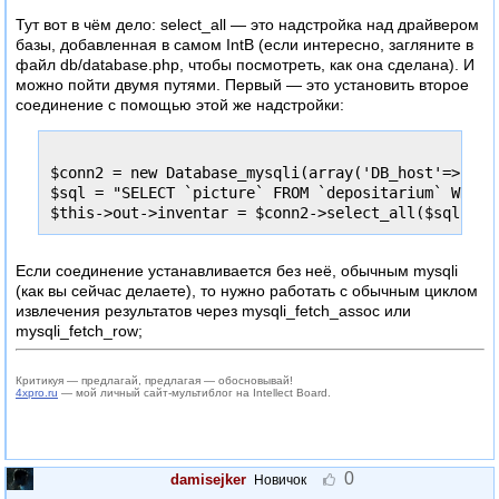
Тут вот в чём дело: select_all — это надстройка над драйвером
базы, добавленная в самом IntB (если интересно, загляните в
файл db/database.php, чтобы посмотреть, как она сделана). И
можно пойти двумя путями. Первый — это установить второе
соединение с помощью этой же надстройки:
$conn2 = new Database_mysqli(array('DB_host'=>'loc
$sql = "SELECT `picture` FROM `depositarium` WHERE
Если соединение устанавливается без неё, обычным mysqli
(как вы сейчас делаете), то нужно работать с обычным циклом
извлечения результатов через mysqli_fetch_assoc или
mysqli_fetch_row;
Критикуя — предлагай, предлагая — обосновывай!
4xpro.ru
— мой личный сайт-мультиблог на Intellect Board.
0
damisejker
Новичок