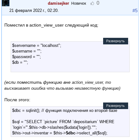
0
damisejker
Новичок
#5
21 февраля 2022 г., 02:20
.
Поместил в action_view_user следующий код:
Развернуть
$servername = "localhost";
$username = "";
$password = "";
$db = "";
// Подключаемся к серверу
$conn = new mysqli($servername, $username, $password, $db)
(если поместить функцию вне
action_view_user, то
or die("Connect failed: %s\n". $conn -> error);
выскакивает ошибка что вызываю неизвестную функцию)
return $conn;
После этого:
}
Развернуть
$dbc = sqlinit(); // функция подключения ко второй базе
$sql = "SELECT `picture` FROM `depositarium` WHERE
`login`='".$this->db->slashes($udata['login'])."'";
$this->out->inventar = $this->
$dbc
->select_all($sql);
$this->out->picture = 0;