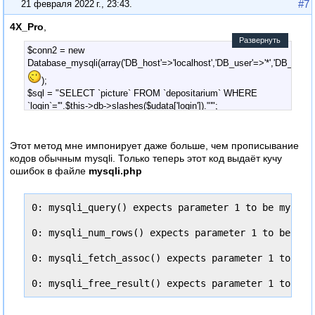
#7
21 февраля 2022 г., 23:43
.
4X_Pro
,
Развернуть
$conn2 = new
Database_mysqli(array('DB_host'=>'localhost','DB_user'=>'*','DB_passw
);
$sql = "SELECT `picture` FROM `depositarium` WHERE
`login`='".$this->db->slashes($udata['login'])."'";
$this->out->inventar = $conn2->select_all($sql);
//дописал
$this->out->picture = 0;
Этот метод мне импонирует даже больше, чем прописывание
for ($i=0, $count=count($this->out->inventar); $i<$count; $i++) {
кодов обычным mysqli. Только теперь этот код выдаёт кучу
$this->out->picture+=$this->out->inventar[$i]['picture'];
ошибок в файле
mysqli.php
}
0: mysqli_query() expects parameter 1 to be mysqli
0: mysqli_num_rows() expects parameter 1 to be mys
0: mysqli_fetch_assoc() expects parameter 1 to be 
0: mysqli_free_result() expects parameter 1 to be 