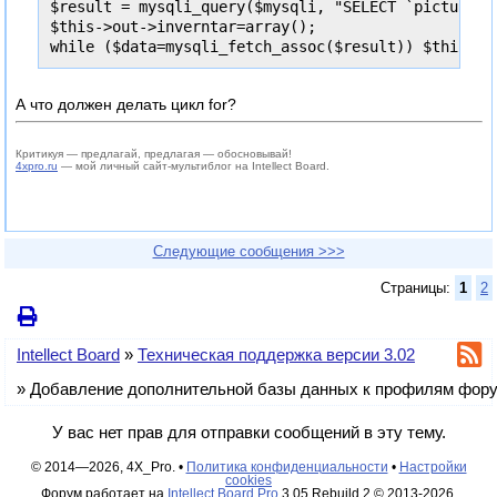
$result = mysqli_query($mysqli, "SELECT `picture` 
$this->out->inverntar=array();

while ($data=mysqli_fetch_assoc($result)) $this->o
А что должен делать цикл for?
Критикуя — предлагай, предлагая — обосновывай!
4xpro.ru
— мой личный сайт-мультиблог на Intellect Board.
Следующие сообщения >>>
Страницы:
1
2
Intellect Board
»
Техническая поддержка версии 3.02
»
Добавление дополнительной базы данных к профилям фор
У вас нет прав для отправки сообщений в эту тему.
© 2014—2026, 4X_Pro. •
Политика конфиденциальности
•
Настройки
cookies
Форум работает на
Intellect Board Pro
3.05 Rebuild 2 © 2013-2026,