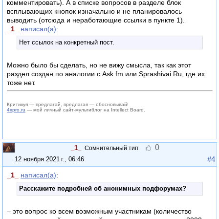
комментировать). А в списке вопросов в разделе блок
всплывающих кнопок изначально и не планировалось
выводить (отсюда и неработающие ссылки в пункте 1).
_1_
написал(а)
:
Нет ссылок на конкретный пост.
Можно было бы сделать, но не вижу смысла, так как этот
раздел создан по аналогии с Ask.fm или Sprashivai.Ru, где их
тоже нет.
Критикуя — предлагай, предлагая — обосновывай!
4xpro.ru
— мой личный сайт-мультиблог на Intellect Board.
0
_1_
Сомнительный тип
#4
12 ноября 2021 г., 06:46
_1_
написал(а)
:
Расскажите подробней об анонимных подфорумах?
– это вопрос ко всем возможным участникам (количество