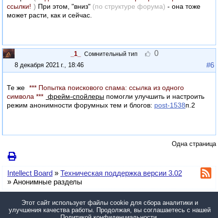
ссылки!
)
При этом, "вниз"
(по структуре форума)
- она тоже
может расти, как и сейчас.
0
_1_
Сомнительный тип
#6
8 декабря 2021 г., 18:46
Те же
*** Попытка поискового спама: ссылка из одного
символа ***
фрейм-спойлеры
помогли улучшить и настроить
режим анонимности форумных тем и блогов:
post-1538
п.2
Одна страница
Intellect Board
»
Техническая поддержка версии 3.02
»
Анонимные разделы
У вас нет прав для отправки сообщений в эту тему.
Этот сайт использует файлы cookie для сбора аналитики и
улучшения качества работы. Продолжая, вы соглашаетесь с нашей
© 2014—2026, 4X_Pro. •
Политика конфиденциальности
•
Настройки
Политикой конфиденциальности
.