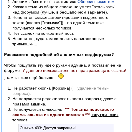
Анонимы "светятся" в статистике
Обновившихся тем
.
Каждая тема из общего списка не умеет "всплывать"
над форумом (лучше, в бесшапочном варианте).
Непонятен смысл автоцитирования выделенного
текста (кнопка ["кавычки"]) - по одной тематике
получается несколько топиков.
Нет ссылок на конкретный пост.
Непонятно, куда там вставлять навигационные
тривьюшки...
Расскажите подробней об анонимных подфорумах?
Чтобы пощупать эту идею руками админа, я поставил её на
форуме
У данного пользователя нет прав размещать ссылки!
; там глюков ещё больше...
:
Не работает кнопка [Корзина]
( = удаление темы-
вопроса)
.
Не получается редактировать посты-вопросы; даже с
правами админа.
Не получается
отвечать
*** Попытка поискового
спама: ссылка из одного символа ***
внутри
таких
топиков
:
Ошибка 403: Доступ запрещен!