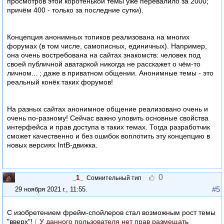
просмотров этой коротенькой темы уже перевалило за 2000;
причём 400 - только за последние сутки).
Концепция анонимных топиков реализована на многих
форумах (в том числе, самописных, единичных). Например,
она очень востребована на сайтах знакомств: человек под
своей публичной аватаркой никогда не расскажет о чём-то
личном... ; даже в приватном общении. Анонимные темы - это
реальный конёк таких форумов!
На разных сайтах анонимное общение реализовано очень и
очень по-разному! Сейчас важно уловить основные свойства
интерфейса и прав доступа в таких темах. Тогда разработчик
сможет качественно и без ошибок воплотить эту концепцию в
новых версиях IntB-движка.
0
_1_
Сомнительный тип
#5
29 ноября 2021 г., 11:55
.
С изобретением фрейм-спойлеров стал возможным рост темы
"вверх"!
(
У данного пользователя нет прав размещать