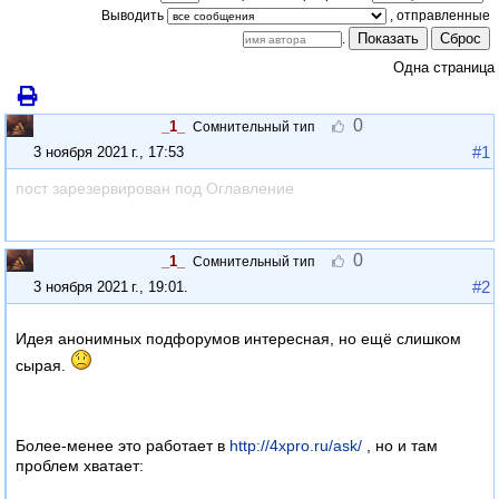
Выводить
Показать
Сброс
.
Одна страница
0
_1_
Сомнительный тип
#1
3 ноября 2021 г., 17:53
пост зарезервирован под Оглавление
0
_1_
Сомнительный тип
#2
3 ноября 2021 г., 19:01
.
Идея анонимных подфорумов интересная, но ещё слишком
сырая.
Более-менее это работает в
http://4xpro.ru/ask/
, но и там
проблем хватает: