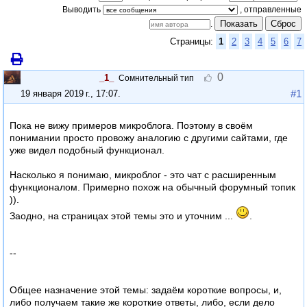
Выводить
Показать
Сброс
.
Страницы:
1
2
3
4
5
6
7
0
_1_
Сомнительный тип
#1
19 января 2019 г., 17:07
.
Пока не вижу примеров микроблога. Поэтому в своём
понимании просто провожу аналогию с другими сайтами, где
уже видел подобный функционал.
Насколько я понимаю, микроблог - это чат с расширенным
функционалом. Примерно похож на обычный форумный топик
)).
Заодно, на страницах этой темы это и уточним ...
.
--
Общее назначение этой темы: задаём короткие вопросы, и,
либо получаем такие же короткие ответы, либо, если дело