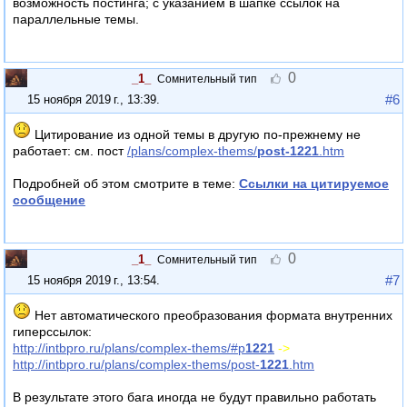
возможность постинга; с указанием в шапке ссылок на
параллельные темы.
0
_1_
Сомнительный тип
#6
15 ноября 2019 г., 13:39
.
Цитирование из одной темы в другую по-прежнему не
работает: см. пост
/plans/complex-thems/
post-1221
.htm
Подробней об этом смотрите в теме:
Ссылки на цитируемое
сообщение
0
_1_
Сомнительный тип
#7
15 ноября 2019 г., 13:54
.
Нет автоматического преобразования формата внутренних
гиперссылок:
http://intbpro.ru/plans/complex-thems/#p
1221
->
http://intbpro.ru/plans/complex-thems/post-
1221
.htm
В результате этого бага иногда не будут правильно работать