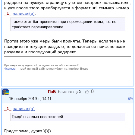
редирект на нужную страницу с учетом настроек пользователя,
и уже после этого преобарзуется в формат url_темы#p_номер.
_1_
написал(а)
:
Также этот баг проявится при перемещении темы, т.к. не
сработает перенаправление
Против этого уже меры были приняты. Теперь, если тема не
находится в текущем разделе, то делается ее поиск по всем
разделам и последующий редирект.
Критикуя — предлагай, предлагая — обосновывай!
4xpro.ru
— мой личный сайт-мультиблог на Intellect Board.
0
ПнБ
Начинающий
#9
16 ноября 2019 г., 14:11
_1_
написал(а)
:
Грядёт наплыв посетителей...
Грядет зима, дурко )))))