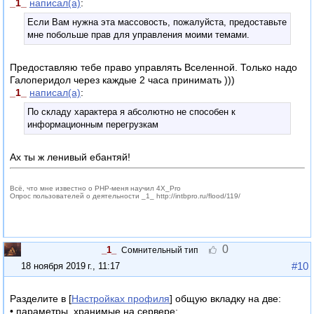
_1_
написал(а)
:
Если Вам нужна эта массовость, пожалуйста, предоставьте
мне побольше прав для управления моими темами.
Предоставляю тебе право управлять Вселенной. Только надо
Галоперидол через каждые 2 часа принимать )))
_1_
написал(а)
:
По складу характера я абсолютно не способен к
информационным перегрузкам
Ах ты ж ленивый ебантяй!
Всё, что мне известно о PHP-меня научил 4X_Pro
Опрос пользователей о деятельности _1_ http://intbpro.ru/flood/119/
0
_1_
Сомнительный тип
#10
18 ноября 2019 г., 11:17
Разделите в [
Настройках профиля
] общую вкладку на две:
• параметры, хранимые на сервере;