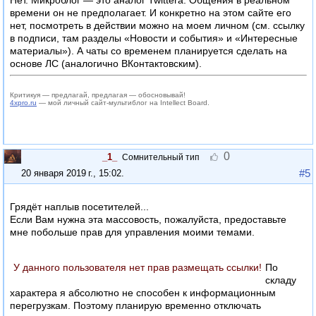
Нет. Микроблог — это аналог Twitterа. Общения в реальном
времени он не предполагает. И конкретно на этом сайте его
нет, посмотреть в действии можно на моем личном (см. ссылку
в подписи, там разделы «Новости и события» и «Интересные
материалы»). А чаты со временем планируется сделать на
основе ЛС (аналогично ВКонтактовским).
Критикуя — предлагай, предлагая — обосновывай!
4xpro.ru
— мой личный сайт-мультиблог на Intellect Board.
0
_1_
Сомнительный тип
#5
20 января 2019 г., 15:02
.
Грядёт наплыв посетителей...
Если Вам нужна эта массовость, пожалуйста, предоставьте
мне побольше прав для управления моими темами.
У данного пользователя нет прав размещать ссылки!
По
складу
характера я абсолютно не способен к информационным
перегрузкам. Поэтому планирую временно отключать