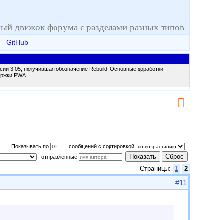
ый движок форума с разделами разных типов
GitHub
сии 3.05, получившая обозначение Rebuild. Основные доработки
ержки PWA.
Показывать по
сообщений с сортировкой
.
Показать
Сброс
, отправленные
.
Страницы:
1
2
#11