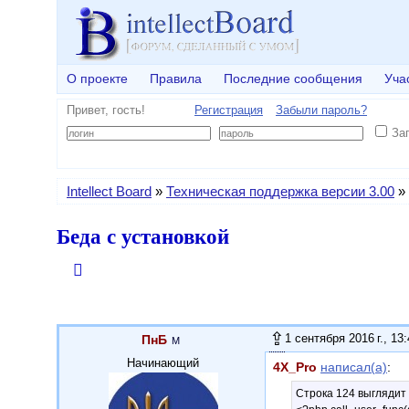
О проекте
Правила
Последние сообщения
Уча
Привет, гость!
Регистрация
Забыли пароль?
За
Intellect Board
»
Техническая поддержка версии 3.00
»
Беда с установкой
1 сентября 2016 г., 13
ПнБ
Начинающий
4X_Pro
написал(а)
:
Строка 124 выглядит