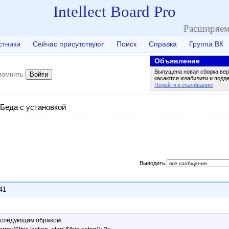
Intellect Board Pro
Расширяем
стники
Сейчас присутствуют
Поиск
Справка
Группа ВК
Объявление
Выпущена новая сборка вер
Войти
помнить
касаются юзабилити и подд
Перейти к скачиванию
Беда с установкой
Выводить
:41
 следующим образом: