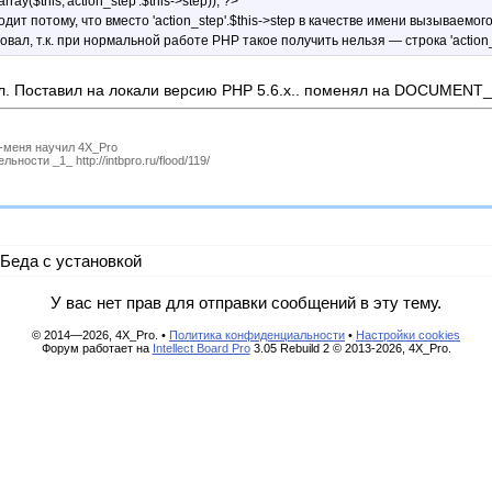
ray($this,'action_step'.$this->step)); ?>
дит потому, что вместо 'action_step'.$this->step в качестве имени вызываемо
овал, т.к. при нормальной работе PHP такое получить нельзя — строка 'action_
. Поставил на локали версию PHP 5.6.х.. поменял на DOCUMENT_
P-меня научил 4X_Pro
ности _1_ http://intbpro.ru/flood/119/
Беда с установкой
У вас нет прав для отправки сообщений в эту тему.
© 2014—2026, 4X_Pro. •
Политика конфиденциальности
•
Настройки cookies
Форум работает на
Intellect Board Pro
3.05 Rebuild 2 © 2013-2026, 4X_Pro.