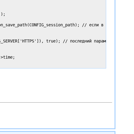
);    

n_save_path(CONFIG_session_path); // если в настройках в
_SERVER['HTTPS']), true); // последний параметр повышает
>time;
