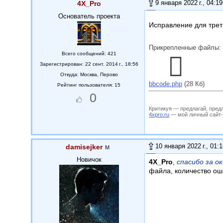
9 января 2022 г., 04:19
4X_Pro
Основатель проекта
Исправление для трет
Прикрепленные файлы:
Всего сообщений: 421
Зарегистрирован: 22 сент. 2014 г., 18:56
Откуда:
Москва, Перово
bbcode.php
(28 Кб)
Рейтинг пользователя: 15
0
Критикуя — предлагай, пред
4xpro.ru
— мой личный сайт-му
10 января 2022 г., 01:
damisejker
Новичок
4X_Pro
,
спасибо за о
файла, количество ош