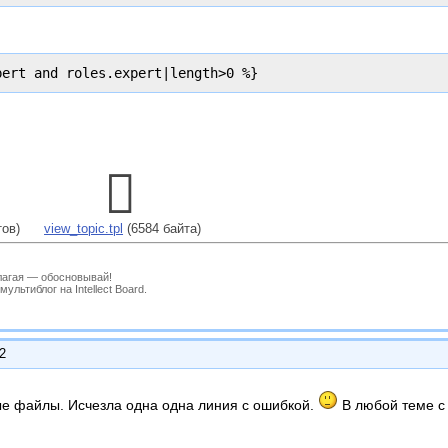
pert and roles.expert|length>0 %}
тов)
view_topic.tpl
(6584 байта)
лагая — обосновывай!
льтиблог на Intellect Board.
12
е файлы. Исчезла одна одна линия с ошибкой.
В любой теме с