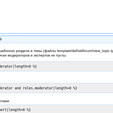
59
аблонах раздела и темы (файлы template/def/stdforum/view_topic.tpl
писки модераторов и экспертов не пусты:
derator|length>0 %}
derator and roles.moderator|length>0 %}
ртами:
pert|length>0 %}