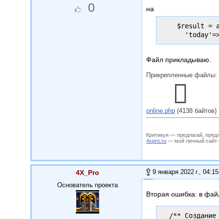
0
на
    $result = 
Файл прикладываю.
Прикрепленные файлы:
online.php
(4138 байтов)
Критикуя — предлагай, пред
4xpro.ru
— мой личный сайт-му
9 января 2022 г., 04:15
4X_Pro
Основатель проекта
Вторая ошибка: в файл
  /** Создание 