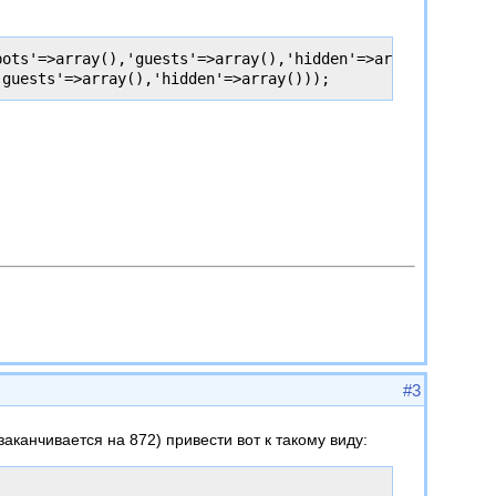
ots'=>array(),'guests'=>array(),'hidden'=>array()),

#3
аканчивается на 872) привести вот к такому виду: