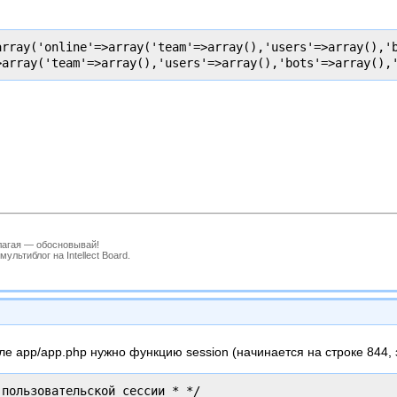
array('online'=>array('team'=>array(),'users'=>array(),'b
лагая — обосновывай!
льтиблог на Intellect Board.
е app/app.php нужно функцию session (начинается на строке 844, з
пользовательской сессии * */
