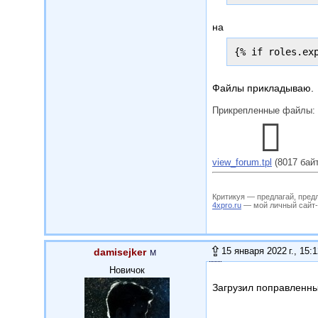
на
{% if roles.ex
Файлы прикладываю.
Прикрепленные файлы:
view_forum.tpl
(8017 бай
Критикуя — предлагай, пред
4xpro.ru
— мой личный сайт-му
15 января 2022 г., 15:
damisejker
Новичок
Загрузил поправленны