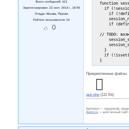
Всего сообщений: 421
  function sess
    if (!sessio
Зарегистрирован: 22 сент. 2014 г., 18:56
      if (!def
Откуда:
Москва, Перово
      session_n
Рейтинг пользователя: 15
      if (defi
0
  // TODO: воз
      session_
      session_s
    }

    if (!isset
Прикрепленные файлы:
app.php
(111 Кб)
Критикуя — предлагай, пред
4xpro.ru
— мой личный сайт-му