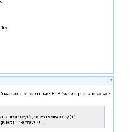
.
бка:
#2
ой массив, а новые версии PHP более строго относятся к
ots'=>array(),'guests'=>array()),
