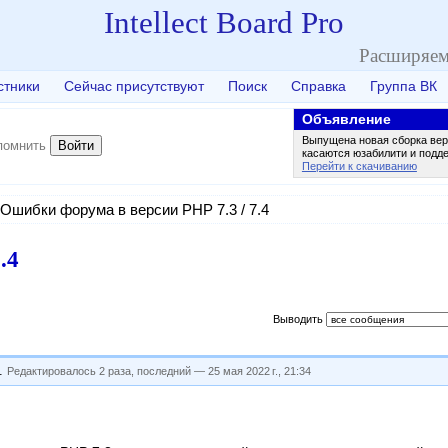
Intellect Board Pro
Расширяем
стники
Сейчас присутствуют
Поиск
Справка
Группа ВК
Объявление
Выпущена новая сборка вер
Войти
помнить
касаются юзабилити и подд
Перейти к скачиванию
Ошибки форума в версии PHP 7.3 / 7.4
.4
Выводить
.
Редактировалось 2 раза, последний —
25 мая 2022 г., 21:34