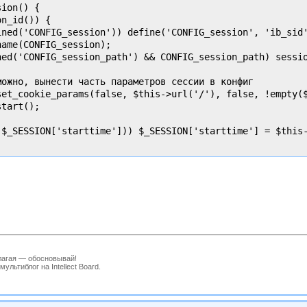
ion() {

n_id()) { 

ined('CONFIG_session')) define('CONFIG_session', 'ib_sid'
ame(CONFIG_session);

ned('CONFIG_session_path') && CONFIG_session_path) sessio
можно, вынести часть параметров сессии в конфиг

set_cookie_params(false, $this->url('/'), false, !empty($
tart();

($_SESSION['starttime'])) $_SESSION['starttime'] = $this-
лагая — обосновывай!
льтиблог на Intellect Board.