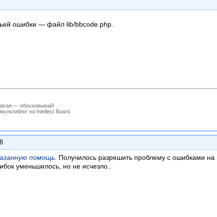
ьей ошибки — файл lib/bbcode.php.
лагая — обосновывай!
льтиблог на Intellect Board.
18
казанную помощь
. Получилось разрешить проблему с ошибками на 
ибок уменьшилось, но не исчезло..