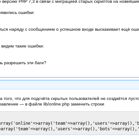
е версию PHP 7,3 в связи с миграцией старых скриптов на новейшие
оявились ошибки:
ться наряду с сообщением о успешном входе выскакивает ещё оши
 видим такие ошибки:
ь разрешить эти баги?
 того, что для подсчёта скрытых пользователей не создаётся пуст
авление — в файле lib/online.php заменить строки
array('online'=>array('team'=>array(),'users'=>array(),'b