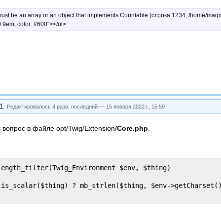
 must be an array or an object that implements Countable (строка 1234, /home/ma
 0.9em; color: #600"></ul>
21
.
Редактировалось 4 раза, последний —
15 января 2022 г., 15:59
вопрос в файле opt/Twig/Extension/
Core.php
.
ength_filter(Twig_Environment $env, $thing)

 is_scalar($thing) ? mb_strlen($thing, $env->getCharset()