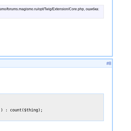
gismo/forums.magismo.ru/opt/Twig/Extension/Core.php, ошибка:
#8
) : count($thing);
