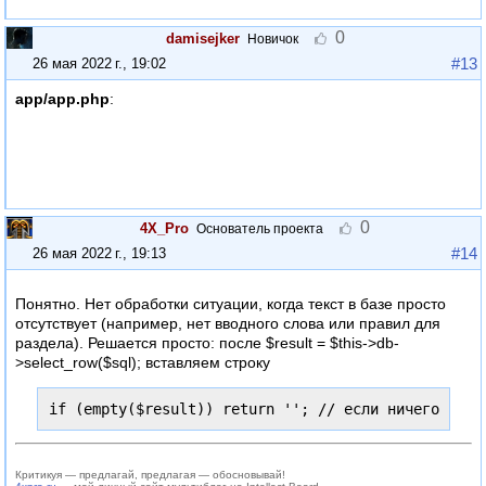
0
damisejker
Новичок
#13
26 мая 2022 г., 19:02
app/app.php
:
0
4X_Pro
Основатель проекта
#14
26 мая 2022 г., 19:13
Понятно. Нет обработки ситуации, когда текст в базе просто
отсутствует (например, нет вводного слова или правил для
раздела). Решается просто: после $result = $this->db-
>select_row($sql); вставляем строку
if (empty($result)) return ''; // если ничего извл
Критикуя — предлагай, предлагая — обосновывай!