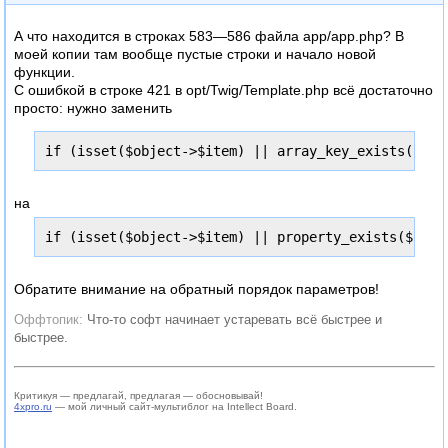
А что находится в строках 583—586 файла app/app.php? В
моей копии там вообще пустые строки и начало новой
функции.
С ошибкой в строке 421 в opt/Twig/Template.php всё достаточно
просто: нужно заменить
if (isset($object->$item) || array_key_exists((str
на
if (isset($object->$item) || property_exists($obje
Обратите внимание на обратный порядок параметров!
Что-то софт начинает устаревать всё быстрее и
быстрее.
Критикуя — предлагай, предлагая — обосновывай!
4xpro.ru
— мой личный сайт-мультиблог на Intellect Board.