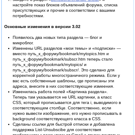
настройте показ блоков объявлений форума, списка
присутствующих и прочие в соответствии с вашими
потребностями.
Основные изменения в версии 3.02
Появилось два новых типа раздела — блог и
микроблог.
Изменены URL разделов «мои темы» и «подписки» —
вместо путь_к_форуму/bookmark/mytopics.htm и
путь_к_форуму/bookmark/subscr.htm теперь стало
путь_к_форуму/bookmark/mytopics/ и
путь_к_форуму/bookmark/subscr/. Это сделано для
корректной работы многостраничного режима. Если у
вас есть собственные шаблоны, где прописаны эти
адреса, внесите в них соответствующие измеения.
Изменилась работа полей «Картинка раздела».
Теперь там указывается не URL картинки, а класс
CSS, который прописывается для тега i, выводимого в
соответствующем столбце. Соответственно, если
нужно вывести изображение, его нужно прописывать в
background соответствующего класса в CSS.
Сделаны ссылки для быстрой отписки и добавлена
поддержка List-Unsubscibe для соответствия
требованиям к рассылкам от Gmail и других почтовых