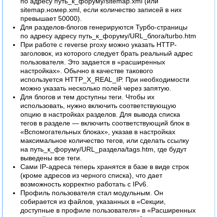
по адресу путь_к_форуму/sitemap.xml (или
sitemap.номер.xml, если количество записей в них
превышает 50000).
Для разделов-блогов генерируются Турбо-страницы
по адресу адресу путь_к_форуму/URL_блога/turbo.htm
При работе с reverse proxy можно указать HTTP-
заголовок, из которого следует брать реальный адрес
пользователя. Это задается в «расширенных
настройках». Обычно в качестве такового
используется HTTP_X_REAL_IP. При необходимости
можно указать несколько полей через запятую.
Для блогов и тем доступны теги. Чтобы их
использовать, нужно включить соответствующую
опцию в настройках разделов. Для вывода списка
тегов в разделе — включить соответствующий блок в
«Вспомогательных блоках», указав в настройках
максимальное количество тегов, или сделать ссылку
на путь_к_форуму/URL_раздела/tags.htm, где будут
выведены все теги.
Сами IP-адреса теперь хранятся в базе в виде строк
(кроме адресов из черного списка), что дает
возможность корректно работать с IPv6.
Профиль пользователя стал модульным. Он
собирается из файлов, указанных в «Секции,
доступные в профиле пользователя» в «Расширенных