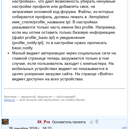
настройках», что дает возможность убирать ненужные
настройки профиля или добавлять свои, не
затрагивая основной код форума. Файлы, из которых
собирается профиль, должны лежать в ./templates/
имя_стиля/profile_название.tpl. В настройках
указывается только часть имени без profile. Например,
если мы хотим оставить только базовую информацию
(файл profile_basic.tpl) и уведомления
(profile_notify.tpl), то в настройке нужно прописать
basic,notify.
Малый виджет авторизации через социальные сети на
главной странице теперь загружается только в том
случае, если пользователь заходит с компьютера. На
мобильных устройствах виджет не показывается в
целях ускорения загрузки сайта. На странце «Войти»
виджет доступен на всех устройствах.
Критикуя — предлагай, предлагая — обосновывай!
4xpro.ru
— мой личный сайт-мультиблог на Intellect Board.
0
4X_Pro
Основатель проекта
#2
28 декабря 2018 г., 18:22