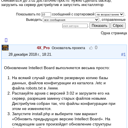
Обновиться до 3.02 достаточно просто: нужно сделать backup,
загрузить на сервер дистрибутив и запустить инсталлятор
Показывать по
сообщений с сортировкой
.
Выводить
Показать
Сброс
.
Одна страница
0
4X_Pro
Основатель проекта
#1
28 декабря 2018 г., 18:21
.
Обновление Intellect Board выполняется весьма просто:
На всякий случай сделайте резервную копию базы
данных, файлов конфигурации из каталога ./etc и
файла robots.txt в ./www.
Распакуйте архив с версией 3.02 и загрузите его на
сервер, разрешив замену старых файлов новыми.
Дистрибутив собран так, что файлы конфигурации при
этом не изменяются.
Запустите install.php и выберите там вариант
«Обновить предыдущую версию Intellect Board». На
следующем шаге произойдет обновление структуры