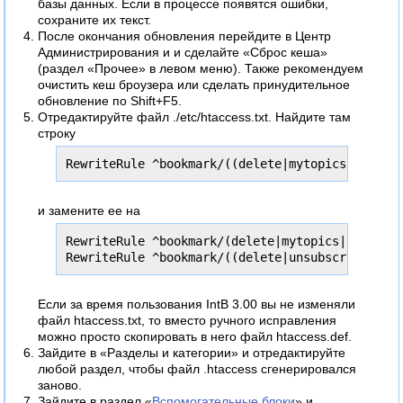
базы данных. Если в процессе появятся ошибки,
сохраните их текст.
После окончания обновления перейдите в Центр
Администрирования и и сделайте «Сброс кеша»
(раздел «Прочее» в левом меню). Также рекомендуем
очистить кеш броузера или сделать принудительное
обновление по Shift+F5.
Отредактируйте файл ./etc/htaccess.txt. Найдите там
строку
RewriteRule ^bookmark/((delete|mytopics|subscr
и замените ее на
RewriteRule ^bookmark/(delete|mytopics|subscr|f
RewriteRule ^bookmark/((delete|unsubscr|update
Если за время пользования IntB 3.00 вы не изменяли
файл htaccess.txt, то вместо ручного исправления
можно просто скопировать в него файл htaccess.def.
Зайдите в «Разделы и категории» и отредактируйте
любой раздел, чтобы файл .htaccess сгенерировался
заново.
Зайдите в раздел «
Вспомогательные блоки
» и