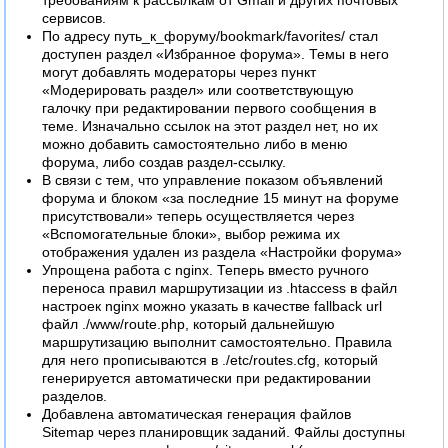
сервисов.
По адресу путь_к_форуму/bookmark/favorites/ стал
доступен раздел «Избранное форума». Темы в него
могут добавлять модераторы через пункт
«Модерировать раздел» или соответствующую
галочку при редактировании первого сообщения в
теме. Изначально ссылок на этот раздел нет, но их
можно добавить самостоятельно либо в меню
форума, либо создав раздел-ссылку.
В связи с тем, что управление показом объявлений
форума и блоком «за последние 15 минут на форуме
присутствовали» теперь осуществляется через
«Вспомогательные блоки», выбор режима их
отображения удален из раздела «Настройки форума»
Упрощена работа с nginx. Теперь вместо ручного
переноса правил маршрутизации из .htaccess в файл
настроек nginx можно указать в качестве fallback url
файл ./www/route.php, который дальнейшую
маршрутизацию выполнит самостоятельно. Правила
для него прописываются в ./etc/routes.cfg, который
генерируется автоматически при редактировании
разделов.
Добавлена автоматическая генерация файлов
Sitemap через планировщик заданий. Файлы доступны