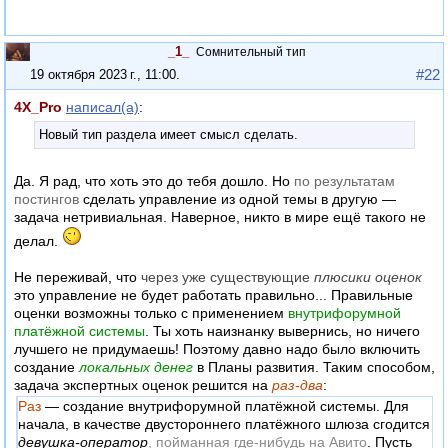
_1_
Сомнительный тип
#22
19 октября 2023 г., 11:00
.
4X_Pro
написал(а)
:
Новый тип раздела имеет смысл сделать.
Да. Я рад, что хоть это до тебя дошло. Но
по результатам
постингов
сделать управление из одной темы в другую —
задача нетривиальная. Наверное, никто в мире ещё такого не
делал.
Не переживай, что
через уже существующие
плюсики оценок
это управление не будет работать правильно... Правильные
оценки возможны только с применением
внутрифорумной
платёжной системы
. Ты хоть наизнанку вывернись, но ничего
лучшего не придумаешь! Поэтому давно надо было включить
создание
локальных денег
в Планы развития. Таким способом,
задача экспертных оценок решится на
раз-два
:
Раз
— создание внутрифорумной платёжной системы. Для
начала, в качестве двустороннего платёжного шлюза сгодится
девушка-оператор
, пойманная где-нибудь на Авито
. Пусть