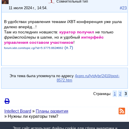
_1_
Сомнительный тип
#23
11 июля 2024 г., 14:54
.
В удобствах управления темами iXBT-конференция уже ушла
далеко вперёд...!
Там из последних новшеств:
куратор получил
не только
фреймспойлеры
в шапке, но и удобный
интерфейс
управления составом участников
!
(п.7)
forum.ixbt
.com/topic.cgi?id=5:3775:862#862
Эта тема была упомянута по адресу
4xpro.ru/lytdybr/2410/post-
8572.htm
Страницы:
1
2
3
Intellect Board
»
Планы развития
»
Нужны ли кураторы тем?
У вас нет прав для отправки сообщений в эту тему.
Этот сайт использует файлы cookie для сбора аналитики и