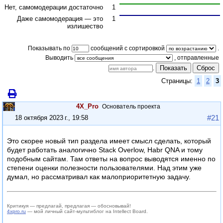
Нет, самомодерации достаточно
1
Даже самомодерация — это
1
излишество
Показывать по
сообщений с сортировкой
.
Выводить
Показать
Сброс
.
Страницы:
1
2
3
4X_Pro
Основатель проекта
#21
18 октября 2023 г., 19:58
Это скорее новый тип раздела имеет смысл сделать, который
будет работать аналогично Stack Overlow, Habr QNA и тому
подобным сайтам. Там ответы на вопрос выводятся именно по
степени оценки полезности пользователями. Над этим уже
думал, но рассматривал как малоприоритетную задачу.
Критикуя — предлагай, предлагая — обосновывай!
4xpro.ru
— мой личный сайт-мультиблог на Intellect Board.