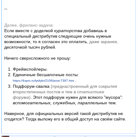
--
Далее, фриланс-задача:
Если вместе с доделкой
кураторства
добавишь в
специальный дистрибутив следующие очень нужные
возможности, то я согласен это оплатить
, даже заранее,
десяточкой тысяч рублей.
Ничего сверхсложного не прошу:
Фреймспойлеры.
Единичные бесшапочные посты:
.
htt
ps://4xpro.ru/lytdybr/2106/post-7397.htm
Подфорум-свалка
(преднастроенный для сокрытия
второстепенных постов и тем в
статистике
форума
)
. Этот подфорум нужен для всякого "мусора":
вспомогательных, служебных, параллельных
тем.
Наверное, для официальных версий такой дистрибутив не
сгодится? Тогда выложу его в общий доступ на своём сайте.