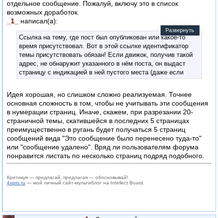
отдельное сообщение. Пожалуй, включу это в список
возможных доработок.
_1_
написал(а):
Развернуть
Ссылка на тему, где пост был опубликован или какое-то
время присутствовал. Вот в этой ссылке идентификатор
темы присутствовать обязан! Если движок, получив такой
адрес, не обнаружит указанного в нём поста, он выдаст
страницу с индикацией в ней пустого места (даже если
обычно соответствующая страница этот след поста не
отображает). По этой индикации можно понять: куда
Идея хорошая, но слишком сложно реализуемая. Точнее
перемещён пост, когда удалён, и в чём была причина этой
основная сложность в том, чтобы не учитывать эти сообщения
движухи.
в нумерации страниц. Иначе, скажем, при разрезании 20-
страничной темы, скатившейся в последних 5 страницах
преимущественно в ругань будет получаться 5 страниц
сообщений вида "Это сообщение было перенесено туда-то"
или "сообщение удалено". Вряд ли пользователям форума
понравится листать по несколько страниц подряд подобного.
Критикуя — предлагай, предлагая — обосновывай!
4xpro.ru
— мой личный сайт-мультиблог на Intellect Board.