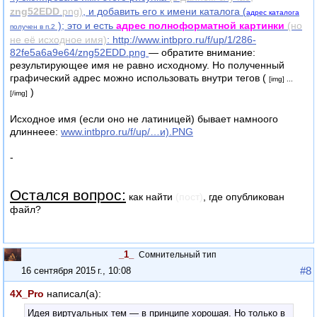
zng52EDD
.png)
, и добавить его к имени каталога (
адрес каталога
); это и есть
адрес полноформатной картинки
(но
получен в п.2
не её исходное имя)
:
http://www.intbpro.ru/f/up/1/286-
82fe5a6a9e64/zng52EDD.png
— обратите внимание:
результирующее имя не равно исходному. Но полученный
графический адрес можно использовать внутри тегов (
[img] ...
)
[/img]
Исходное имя (если оно не латиницей) бывает намноого
длиннеее:
www.intbpro.ru/f/up/…и).PNG
-
Остался вопрос:
как найти
(пост)
, где опубликован
файл?
_1_
Сомнительный тип
#8
16 сентября 2015 г., 10:08
4X_Pro
написал(а):
Идея виртуальных тем — в принципе хорошая. Но только в