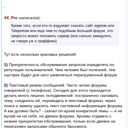
-
4X_Pro
написал(а):
Кроме того, если кто-то вздумает скачать сайт wgetом или
Teleportом или еще чем-то подобным большой форум, это
запросто может положить сервер (или сильно замедлить,
не говоря уж о траффике)
Тут есть несколько красивых решений:
1)
Приоритетность обслуживания запросов определять по
репутации пользователей. Чем человек был полезней, тем
шустрее будет для него шевелиться перегруженный форум.
2)
Текстовый режим сообщений. Часто читаю форумы
говорилкой (с телефона). Сегодня для этого приходится
делать много лишних телодвижений: постранично скачивать
тему, соединять её, переводить в текстовый формат, через
поиск и замену удалять текст системной информации форума.
А как должно быть? - скачал txt-архив конкретной темы — и не
мучай ни ни себя, ни движок форума. Архивы отдавать с
низким приоритетом обслуживания, только если движок не
перегружен запросами обычного броузинга.