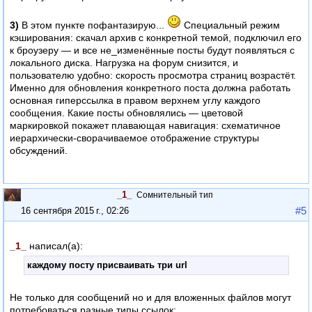
3)
В этом пункте пофантазирую...
Специальный режим
кэширования: скачал архив с конкретной темой, подключил его
к броузеру — и все не_изменённые посты будут появляться с
локального диска. Нагрузка на форум снизится, и
пользователю удобно: скорость просмотра страниц возрастёт.
Именно для обновления конкретного поста должна работать
основная гиперссылка в правом верхнем углу каждого
сообщения. Какие посты обновлялись — цветовой
маркировкой покажет плавающая навигация: схематичное
иерархически-сворачиваемое отображение структуры
обсуждений.
_1_
Сомнительный тип
#5
16 сентября 2015 г., 02:26
_1_
написал(а):
каждому посту присваивать три url
Не только для сообщений но и для вложенных файлов могут
потребоваться разные типы ссылок: