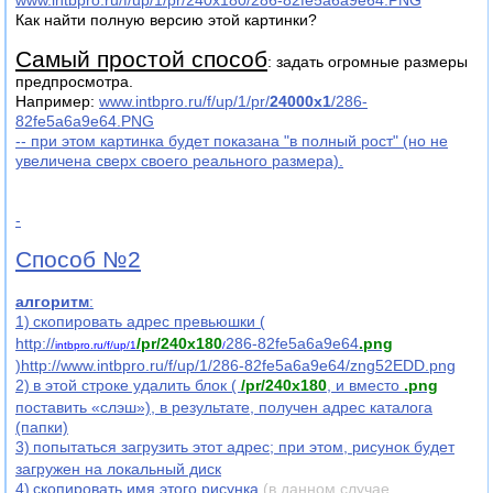
Как найти полную версию этой картинки?
Самый простой способ
: задать огромные размеры
предпросмотра.
Например:
www.intbpro.ru/f/up/1/pr/
24000x1
/286-
82fe5a6a9e64.PNG
-- при этом картинка будет показана "в полный рост" (но не
увеличена сверх своего реального размера).
-
Способ №2
алгоритм
:
1)
скопировать адрес превьюшки (
http://
/pr/240x180
286-82fe5a6a9e64
.png
intbpro.ru/f/up/1
/
)http://www.intbpro.ru/f/up/1/286-82fe5a6a9e64/zng52EDD.png
2)
в этой строке удалить блок (
/pr/240x180
, и вместо
.png
поставить «слэш»), в результате, получен адрес каталога
(папки)
3)
попытаться загрузить этот адрес; при этом, рисунок будет
загружен на локальный диск
4)
скопировать имя этого рисунка
(в данном случае,