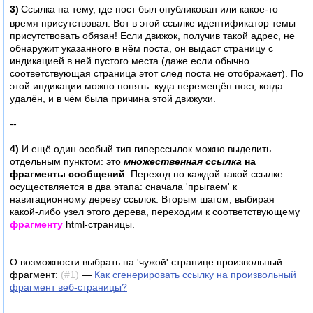
3)
Ссылка на тему, где пост был опубликован или какое-то
время присутствовал. Вот в этой ссылке идентификатор темы
присутствовать обязан! Если движок, получив такой адрес, не
обнаружит указанного в нём поста, он выдаст страницу с
индикацией в ней пустого места (даже если обычно
соответствующая страница этот след поста не отображает). По
этой индикации можно понять: куда перемещён пост, когда
удалён, и в чём была причина этой движухи.
--
4)
И ещё один особый тип гиперссылок можно выделить
отдельным пунктом: это
множественная ссылка
на
фрагменты сообщений
. Переход по каждой такой ссылке
осуществляется в два этапа: сначала 'прыгаем' к
навигационному дереву ссылок. Вторым шагом, выбирая
какой-либо узел этого дерева, переходим к соответствующему
фрагменту
html-страницы.
О возможности выбрать на 'чужой' странице произвольный
фрагмент:
(#1)
—
Как сгенерировать ссылку на произвольный
фрагмент веб-страницы?