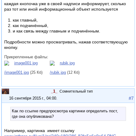
каждая кнопочка уже в своей надписи информирует, сколько
раз тот или иной информационный объект используется
как главный,
как подчинённый,
и как связь между главным и подчинённым.
Подробности можно просматривать, нажав соответствующую
кнопку.
Прикрепленные файлы:
/image001.jpg
(25 Кб)
/rubik.jpg
(12 Кб)
_1_
Сомнительный тип
#7
16 сентября 2015 г., 04:00
.
Как по ссылке предпросмотра картинки определить пост,
где она опубликована?
Например, картинка
имеет ссылку
www.intbpro.ru/f/up/1/pr/240x180/286-82fe5a6a9e64.PNG