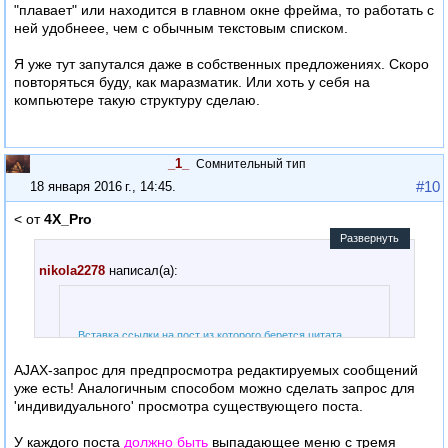
"плавает" или находится в главном окне фрейма, то работать с
ней удобнеее, чем с обычным текстовым списком.
Я уже тут запутался даже в собственных предложениях. Скоро
повторяться буду, как маразматик. Или хоть у себя на
компьютере такую структуру сделаю.
_1_
Сомнительный тип
#10
18 января 2016 г., 14:45
.
< от
4X_Pro
:
Развернуть
nikola2278
написал(а):
…
Вставка ссылки на пост из которого берется цитата.
AJAX-запрос для предпросмотра редактируемых сообщений
уже есть! Аналогичным способом можно сделать запрос для
Рассматривал такой вариант еще когда делал BBCodes, но
'индивидуального' просмотра существующего поста.
пока отказался. Основная сложность — в определении
номера страницы, на которой находится цитируемое
У каждого поста
должно быть
выпадающее меню с тремя