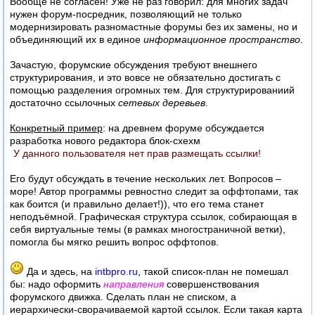
Вообще не согласен! Уже не раз говорил: для многих задач
нужен форум-посредник, позволяющий не только
модернизировать разномастные форумы без их замены, но и
объединяющий их в единое
информационное пространство
.
Зачастую, форумские обсуждения требуют внешнего
структурирования, и это вовсе не обязательно достигать с
помощью разделения огромных тем. Для структурированиий
достаточно ссылочных
сетевых деревьев
.
Конкретный пример
: на древнем форуме обсуждается
разработка нового редактора блок-схехм
У данного пользователя нет прав размещать ссылки!
Его будут обсуждать в течение нескольких лет. Вопросов –
море! Автор программы ревностно следит за оффтопами, так
как боится (и правильно делает!)), что его тема станет
неподъёмной. Графическая структура ссылок, собирающая в
себя виртуальные темы (в рамках многостраничной ветки),
помогла бы мягко решить вопрос оффтопов.
Да и здесь, на
intbpro.ru
, такой список-план не помешал
бы: надо оформить
направления
совершенствования
форумского движка. Сделать план не списком, а
иерархически-сворачиваемой картой ссылок. Если такая карта