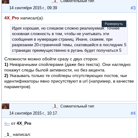
_1_
Сомнительный тип
#3
14 сентября 2015 г., 09:39
4X_Pro
написал(а):
Развернуть
Идея хорошая, но слишком сложно реализуемая. Точнее
основная сложность в том, чтобы не учитывать эти
сообщения в нумерации страниц. Иначе, скажем, при
разрезании 20-страничной темы, скатившейся в последних 5
страницах преимущественно в ругань будет получаться 5
страниц сообщений вида "Это сообщение было перенесено
Сложности можно обойти сразу с двух сторон:
туда-то" или "сообщение удалено". Вряд ли пользователям
1)
Невзрачными спойлерами (даже без текста). Они наглядно
форума понравится листать по несколько страниц подряд
покажут следы былой активности, но без акцента.
подобного.
2)
Указывать только те спойлеры отсутствующих постов, чьи
идентификаторы явно присутствуют в url (например, в качестве
параметров).
_1_
Сомнительный тип
#4
14 сентября 2015 г., 10:17
.
<--
от
4X_Pro
:
_1_
написал: