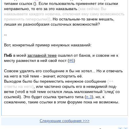
сообщение (который, к тому же, у разных пользователей
типами ссылок (
). Если пользователь применяет эти ссылки
может быть разным в зависимости от выставленного в
неправильно, то его за это наказывать
(как сейчас Вы
настройках числа сообщений на страницу). Для этого нужно
наказываете каждого новичка, отключая ему саму возможность
либо дополнительный запрос делать к базе (что является
применять гиперсылки))
. Но остальным-то зачем мешать,
очень плохим решением, так как если на странице двадцать
лишая их разнообразия ссылочных воможностей?
цитат, число запросов на эти 20 и вырастет), либо рушить
структуру URLов, т.е. вместо
/раздел/тема/post-номер.htm
--
делать что-то вроде
/posts/post-номер.htm
с последующим
редиректом в тему.
Вот, конкретный пример ненужных наказаний:
Номер сообщения в базе — так и планировалось. Но, как я
ПнБ
в моей
заглавной теме
ошалел от банов, и совсем не к
уже писал не раз, вывода одного сообщения на страницу не
месту разместил в ней свой пост (
#6
)
будет в прицнипе.
Совсем удалять его сообщение я бы не хотел... Но и отвечать
на него в той теме - значит, испортить её.
Выходом было бы переместить ненужное сообщение
(++
ответы на него)
, или частично скрыть его в невидимой под-
ветке (чтоб в той теме остался лишь малозаметный 'след' со
ссылкой). Это будет ссылка третьего типа (
п.3
), но, к
сожалению, такие ссылки в этом форуме пока не возможны.
Следующие сообщения >>>