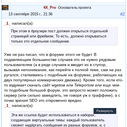
4X_Pro
Основатель проекта
#2
13 сентября 2015 г., 21:36
_1_
написал(а):
При этом в броузере пост должен открыться отдельной
страницей или фреймом. То есть, должно открываться
только это отдельное сообщение.
Уже не раз писал, что в форуме этого не будет. В
подавляющем большинстве случаев это не нужно рядовым
пользователям (а в ряде случаев и вводит их в ступор,
вызывая непонимание, как перейти к полной теме, сам не раз
ругался, сталкиваясь с подобным на форумах, работающих на
двух популярных коммерческих движках). Кроме того, если кто-
то вздумает скачать сайт wgetом или Teleportом или еще чем-
то подобным большой форум, это запросто может положить
сервер (или сильно замедлить, не говоря уж о траффике), а с
точки зрения SEO это откровенно вредно.
_1_
написал(а):
Развернуть
Эта же ссылка будет использоваться в наборах,
создающих виртуальные темы: каждый пользователь
сможет надёргать сообщения из разных форумов, и, с