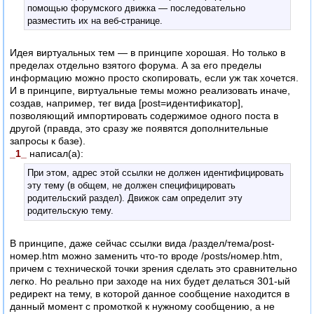
помощью форумского движка — последовательно
разместить их на веб-странице.
Идея виртуальных тем — в принципе хорошая. Но только в
пределах отдельно взятого форума. А за его пределы
информацию можно просто скопировать, если уж так хочется.
И в принципе, виртуальные темы можно реализовать иначе,
создав, например, тег вида [post=идентификатор],
позволяющий импортировать содержимое одного поста в
другой (правда, это сразу же появятся дополнительные
запросы к базе).
_1_
написал(а):
При этом, адрес этой ссылки не должен идентифицировать
эту тему (в общем, не должен специфицировать
родительский раздел). Движок сам определит эту
родительскую тему.
В принципе, даже сейчас ссылки вида /раздел/тема/post-
номер.htm можно заменить что-то вроде /posts/номер.htm,
причем с технической точки зрения сделать это сравнительно
легко. Но реально при заходе на них будет делаться 301-ый
редирект на тему, в которой данное сообщение находится в
данный момент с промоткой к нужному сообщению, а не