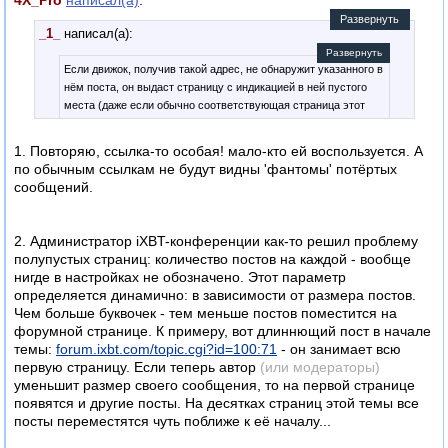
Развернуть
_1_
написал(а):
Развернуть
Если движок, получив такой адрес, не обнаружит указанного в
нём поста, он выдаст страницу с индикацией в ней пустого
места (даже если обычно соответствующая страница этот
след поста не отображает). По этой индикации можно понять:
куда перемещён пост, когда удалён, и в чём была причина
1. Повторяю, ссылка-то особая! мало-кто ей воспользуется. А
этой движухи.
по обычным ссылкам не будут видны 'фантомы' потёртых
Идея хорошая, но слишком сложно реализуемая. Точнее
сообщений.
основная сложность в том, чтобы не учитывать эти
сообщения в нумерации страниц. Иначе, скажем, при
разрезании 20-страничной темы, скатившейся в последних 5
2. Администратор iXBT-конференции как-то решил проблему
страницах преимущественно в ругань будет получаться 5
полупустых страниц: количество постов на каждой - вообще
страниц сообщений вида "Это сообщение было перенесено
нигде в настройках не обозначено. Этот параметр
туда-то" или "сообщение удалено". Вряд ли пользователям
определяется динамично: в зависимости от размера постов.
форума понравится листать по несколько страниц подряд
Чем больше буквочек - тем меньше постов поместится на
подобного.
форумной странице. К примеру, вот длиннющий пост в начале
темы:
forum.ixbt.com/topic.cgi?id=100:71
- он занимает всю
первую страницу. Если теперь автор
(или модераторы)
уменьшит размер своего сообщения, то на первой странице
появятся и другие посты. На десятках страниц этой темы все
посты переместятся чуть поближе к её началу...