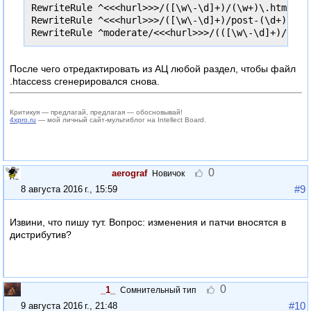
RewriteRule ^<<<hurl>>>/([\w\-\d]+)/(\w+)\.htm$ st
RewriteRule ^<<<hurl>>>/([\w\-\d]+)/post-(\d+)\.ht
RewriteRule ^moderate/<<<hurl>>>/(([\w\-\d]+)/)?(\
После чего отредактировать из АЦ любой раздел, чтобы файл
.htaccess сгенерировался снова.
Критикуя — предлагай, предлагая — обосновывай!
4xpro.ru
— мой личный сайт-мультиблог на Intellect Board.
0
aerograf
Новичок
#9
8 августа 2016 г., 15:59
Извини, что пишу тут. Вопрос: изменения и патчи вносятся в
дистрибутив?
0
_1_
Сомнительный тип
#10
9 августа 2016 г., 21:48