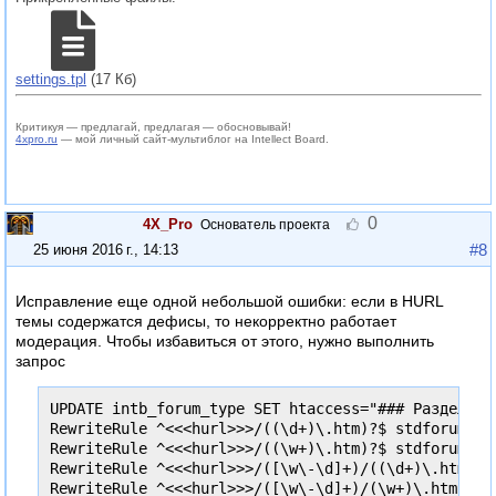
settings.tpl
(17 Кб)
Критикуя — предлагай, предлагая — обосновывай!
4xpro.ru
— мой личный сайт-мультиблог на Intellect Board.
0
4X_Pro
Основатель проекта
#8
25 июня 2016 г., 14:13
Исправление еще одной небольшой ошибки: если в HURL
темы содержатся дефисы, то некорректно работает
модерация. Чтобы избавиться от этого, нужно выполнить
запрос
UPDATE intb_forum_type SET htaccess="### Раздел <<<
RewriteRule ^<<<hurl>>>/((\d+)\.htm)?$ stdforum.ph
RewriteRule ^<<<hurl>>>/((\w+)\.htm)?$ stdforum.php
RewriteRule ^<<<hurl>>>/([\w\-\d]+)/((\d+)\.htm)?$
RewriteRule ^<<<hurl>>>/([\w\-\d]+)/(\w+)\.htm$ st