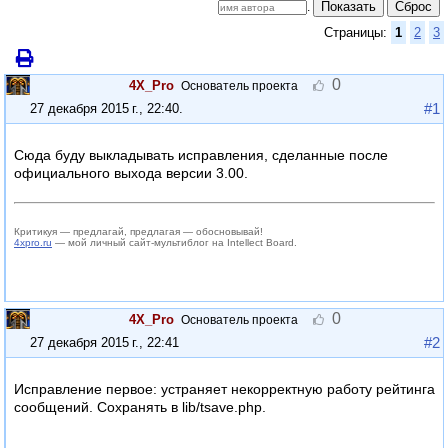
Показать
Сброс
.
Страницы:
1
2
3
0
4X_Pro
Основатель проекта
#1
27 декабря 2015 г., 22:40
.
Сюда буду выкладывать исправления, сделанные после
официального выхода версии 3.00.
Критикуя — предлагай, предлагая — обосновывай!
4xpro.ru
— мой личный сайт-мультиблог на Intellect Board.
0
4X_Pro
Основатель проекта
#2
27 декабря 2015 г., 22:41
Исправление первое: устраняет некорректную работу рейтинга
сообщений. Сохранять в lib/tsave.php.