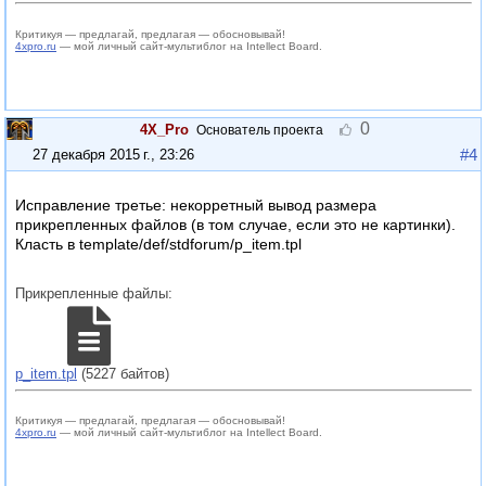
Критикуя — предлагай, предлагая — обосновывай!
4xpro.ru
— мой личный сайт-мультиблог на Intellect Board.
0
4X_Pro
Основатель проекта
#4
27 декабря 2015 г., 23:26
Исправление третье: некорретный вывод размера
прикрепленных файлов (в том случае, если это не картинки).
Класть в template/def/stdforum/p_item.tpl
Прикрепленные файлы:
p_item.tpl
(5227 байтов)
Критикуя — предлагай, предлагая — обосновывай!
4xpro.ru
— мой личный сайт-мультиблог на Intellect Board.