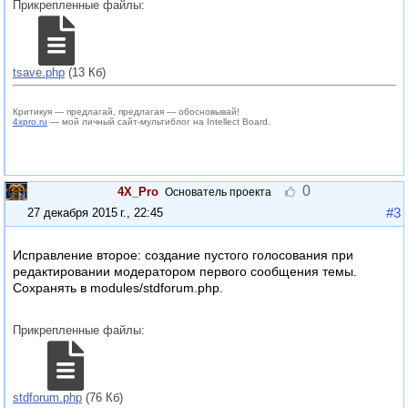
Прикрепленные файлы:
tsave.php
(13 Кб)
Критикуя — предлагай, предлагая — обосновывай!
4xpro.ru
— мой личный сайт-мультиблог на Intellect Board.
0
4X_Pro
Основатель проекта
#3
27 декабря 2015 г., 22:45
Исправление второе: создание пустого голосования при
редактировании модератором первого сообщения темы.
Сохранять в modules/stdforum.php.
Прикрепленные файлы:
stdforum.php
(76 Кб)