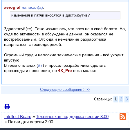
aerograf
написал(а)
:
изменения и патчи вносятся в дистрибутив?
Здравствуй(те). Тоже извиняюсь, что влез не в своё болото. Но,
судя по активности в обсуждении движка, он оказался не
востребованным. Отсюда и нежелание разработчика
напрягаться с техподдержкой.
Огромный труд и неплохие технические решения - всё уходит
впустую.
В теме о планах (
#7
) я просил разработчика сделать
оргвыводы и пояснения, но
4X_Pro
пока молчит.
Следующие сообщения >>>
Страницы:
1
2
3
Intellect Board
»
Техническая поддержка версии 3.00
»
Патчи для версии 3.00