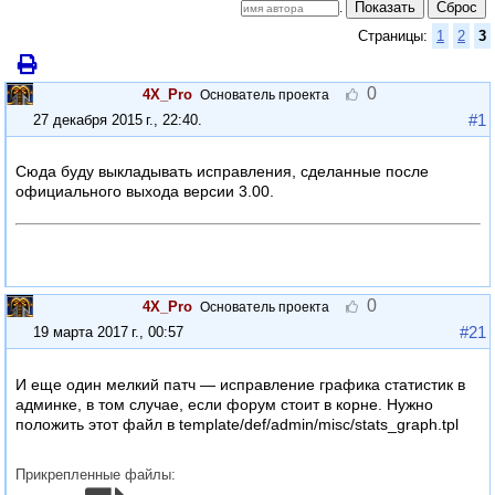
Показать
Сброс
.
Страницы:
1
2
3
0
4X_Pro
Основатель проекта
#1
27 декабря 2015 г., 22:40
.
Сюда буду выкладывать исправления, сделанные после
официального выхода версии 3.00.
Критикуя — предлагай, предлагая — обосновывай!
4xpro.ru
— мой личный сайт-мультиблог на Intellect Board.
0
4X_Pro
Основатель проекта
#21
19 марта 2017 г., 00:57
И еще один мелкий патч — исправление графика статистик в
админке, в том случае, если форум стоит в корне. Нужно
положить этот файл в template/def/admin/misc/stats_graph.tpl
Прикрепленные файлы: