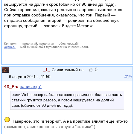
кешируется на долгий срок (обычно от 90 дней до года).
Сейчас проверил, сколько реальных запросов выполняется
при отправке сообщения, оказалось, что три. Первый —
отправка сообщения, второй — редирект на обновлённую
страницу, третий — запрос к Яндекс.Метрике.
Критикуя — предлагай, предлагая — обосновывай!
4xpro.ru
— мой личный сайт-мультиблог на Intellect Board.
0
_1_
Сомнительный тип
#19
6 августа 2021 г., 11:50
.
4X_Pro
написал(а)
:
если Web-сервер сайта настроен правильно, большая часть
статики грузится разово, а потом кешируется на долгий
срок (обычно от 90 дней до года).
Наверное, это "в теории". А на практике влияет ещё что-то
(возможно, асинхронность загрузки "статики" )
.