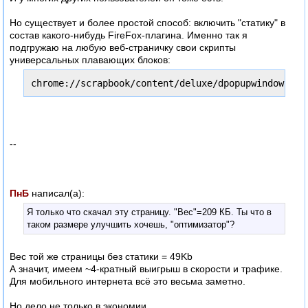
Но существует и более простой способ: включить "статику" в
состав какого-нибудь FireFox-плагина. Именно так я
подгружаю на любую веб-страничку свои скрипты
универсальных плавающих блоков:
chrome://scrapbook/content/deluxe/dpopupwindow.js
--
ПнБ
написал(а):
Я только что скачал эту страницу. "Вес"=209 КБ. Ты что в
таком размере улучшить хочешь, "оптимизатор"?
Вес той же страницы без статики = 49Kb
А значит, имеем ~4-кратный выигрыш в скорости и трафике.
Для мобильного интернета всё это весьма заметно.
Но дело не только в экономии.