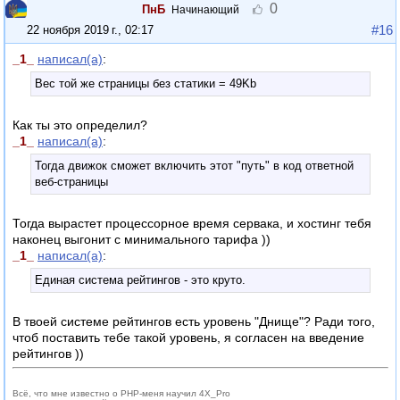
0
ПнБ
Начинающий
#16
22 ноября 2019 г., 02:17
_1_
написал(а)
:
Вес той же страницы без статики = 49Kb
Как ты это определил?
_1_
написал(а)
:
Тогда движок сможет включить этот "путь" в код ответной
веб-страницы
Тогда вырастет процессорное время сервака, и хостинг тебя
наконец выгонит с минимального тарифа ))
_1_
написал(а)
:
Единая система рейтингов - это круто.
В твоей системе рейтингов есть уровень "Днище"? Ради того,
чтоб поставить тебе такой уровень, я согласен на введение
рейтингов ))
Всё, что мне известно о PHP-меня научил 4X_Pro