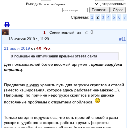
Выводить
Показать
Сброс
.
Страницы:
1
2
3
4
5
6
7
0
_1_
Сомнительный тип
#11
18 ноября 2019 г., 11:29
.
21 июля 2019
от
4X_Pro
:
я помешан на оптимизации времени ответа сайта
Для пользователей более весомый аргумент:
время загрузки
страниц
.
Предлагаю
в куках
хранить путь для загрузки скриптов и стилей
(вместо кэширования, которое здесь работает ненадёжно…).
Например, по причине недогрузки скриптов в этом движке
постоянные проблемы с открытием спойлеров.
Только сегодня подумалось, что есть простой способ в разы
ускорить удобство и скорость работы: грузить {
скрипты,
стили, спрайты
} из локальной сети (или с виртуального