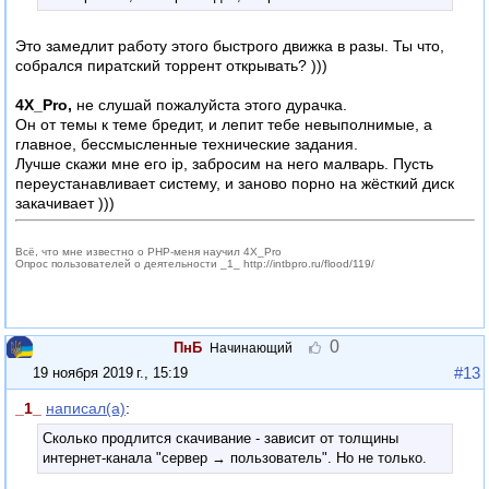
Это замедлит работу этого быстрого движка в разы. Ты что,
собрался пиратский торрент открывать? )))
4X_Pro,
не слушай пожалуйста этого дурачка.
Он от темы к теме бредит, и лепит тебе невыполнимые, а
главное, бессмысленные технические задания.
Лучше скажи мне его ip, забросим на него малварь. Пусть
переустанавливает систему, и заново порно на жёсткий диск
закачивает )))
Всё, что мне известно о PHP-меня научил 4X_Pro
Опрос пользователей о деятельности _1_ http://intbpro.ru/flood/119/
0
ПнБ
Начинающий
#13
19 ноября 2019 г., 15:19
_1_
написал(а)
:
Сколько продлится скачивание - зависит от толщины
интернет-канала "сервер → пользователь". Но не только.