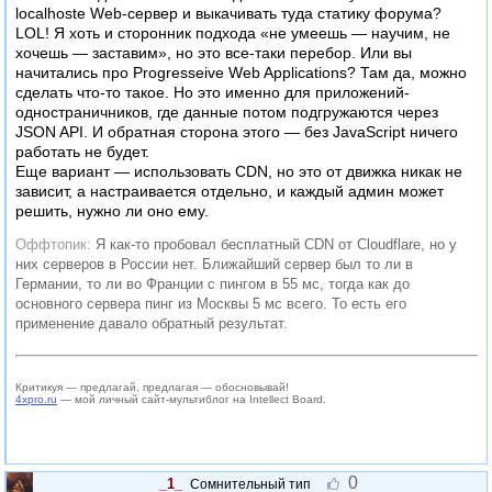
localhostе Web-сервер и выкачивать туда статику форума?
LOL! Я хоть и сторонник подхода «не умеешь — научим, не
хочешь — заставим», но это все-таки перебор. Или вы
начитались про Progresseive Web Applications? Там да, можно
сделать что-то такое. Но это именно для приложений-
одностраничников, где данные потом подгружаются через
JSON API. И обратная сторона этого — без JavaScript ничего
работать не будет.
Еще вариант — использовать CDN, но это от движка никак не
зависит, а настраивается отдельно, и каждый админ может
решить, нужно ли оно ему.
Я как-то пробовал бесплатный CDN от Cloudflare, но у
них серверов в России нет. Ближайший сервер был то ли в
Германии, то ли во Франции с пингом в 55 мс, тогда как до
основного сервера пинг из Москвы 5 мс всего. То есть его
применение давало обратный результат.
Критикуя — предлагай, предлагая — обосновывай!
4xpro.ru
— мой личный сайт-мультиблог на Intellect Board.
0
_1_
Сомнительный тип