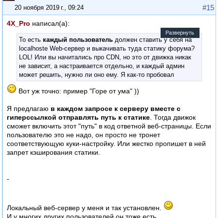
#15
20 ноября 2019 г., 09:24
4X_Pro
написал(а):
Развернуть
То есть
каждый пользователь
должен ставить у себя на
localhostе Web-сервер и выкачивать туда статику форума?
LOL! Или вы начитались про CDN, но это от движка никак
не зависит, а настраивается отдельно, и каждый админ
может решить, нужно ли оно ему. Я как-то пробовал
бесплатный CDN от Cloudflare, но у них серверов в России
Вот уж точно: пример "Горе от ума" ))
нет. Ближайший сервер был то ли в Германии, то ли во
Франции с пингом в 55 мс, тогда как до основного сервера
Я предлагаю
в каждом запросе к серверу вместе с
пинг из Москвы 5 мс всего. То есть его применение давало
гиперссылкой отправлять путь к статике
. Тогда движок
обратный результат.
сможет включить этот "путь" в код ответной веб-страницы. Если
пользователю это не надо, он просто не тронет
соответствующую куки-настройку. Или жестко пропишет в ней
запрет кэширования статики.
-
Локальный веб-сервер у меня и так установлен.
И у многих других пользователей он тоже есть.