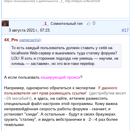
Опрос пользователей о деятельности _1_ http://intbpro.ru/flood/119/
0
_1_
Сомнительный тип
#17
3 августа 2021 г., 07:23
.
4X_Pro
написал(а)
:
То есть каждый пользователь должен ставить у себя на
localhostе Web-сервер и выкачивать туда статику форума?
LOL! Я хоть и сторонник подхода «не умеешь — научим, не
хочешь — заставим», но это все-таки перебор.
А если пользовать
кэширующий прокси
?
Например, однократно обратиться к экспертам
У данного
пользователя нет прав размещать ссылки!
(дистрибутив весит
~26 мегабайт)
, и здесь, на сайте, аттачем разместить
специальный файл настроек этой программы. Кому важна
непревзойдённая скорость работы форума - скачает, и
установит "хэнди". А остальные - будут в своих браузерах
грузить "статику", и видеть вебстранички в
~
2-:-4 раз более
тяжёлыми.