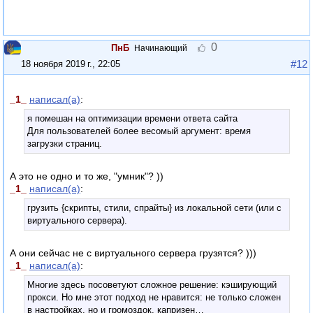
0
ПнБ
Начинающий
#12
18 ноября 2019 г., 22:05
_1_
написал(а)
:
я помешан на оптимизации времени ответа сайта
Для пользователей более весомый аргумент: время
загрузки страниц.
А это не одно и то же, "умник"? ))
_1_
написал(а)
:
грузить {скрипты, стили, спрайты} из локальной сети (или с
виртуального сервера).
А они сейчас не с виртуального сервера грузятся? )))
_1_
написал(а)
:
Многие здесь посоветуют сложное решение: кэширующий
прокси. Но мне этот подход не нравится: не только сложен
в настройках, но и громоздок, капризен…