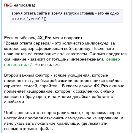
ПнБ
написал(а):
время ответа сайта
и
время загрузки страниц
- это не одно
и то же, "умник"? ))
Если ошибаюсь,
4X_Pro
меня поправит...
"Время ответа сервера" - это количество милисекунд, за
которое сервер сформировал веб-страницу. После чего
начинается её скачивание пользователем. Сколько продлится
скачивание - зависит от толщины интернет-канала
"сервер →
пользователь"
. Но не только.
Второй важный фактор - всякие ухищрения, которые
применяются для быстрой закачки повторяющихся файлов:
скриптов, стилей, спрайтов... В своём движке
4X_Pro
активно
применяет кэширование, которое, к сожалению, сильно
зависит от браузеров, и на многих девайсах работает с
ошибками...
Чтобы решить этот вопрос радикально, я предложил через
настройки профиля отключать самодельное кэширование, и
явно указывать локальное хранилище, где лежат эти
вспомогательные файлы.