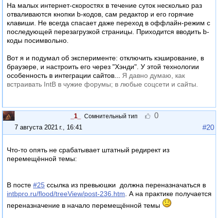
На малых интернет-скоростях в течение суток несколько раз
отваливаются кнопки b-кодов, сам редактор и его горячие
клавиши. Не всегда спасает даже переход в оффлайн-режим с
последующей перезагрузкой страницы. Приходится вводить b-
коды посимвольно.
Вот я и подумал об эксперименте: отключить кэширование, в
браузере, и настроить его через "Хэнди". У этой технологии
особенность в интеграции сайтов...
Я давно думаю, как
встраивать IntB в чужие форумы; в любые соцсети и сайты.
0
_1_
Сомнительный тип
#20
7 августа 2021 г., 16:41
Что-то опять не срабатывает штатный редирект из
перемещённой темы:
В посте
#25
ссылка из превьюшки
должна переназначаться в
intbpro.ru/flood/treeView/post-236.htm
. А на практике получается
переназначение в начало перемещённой темы