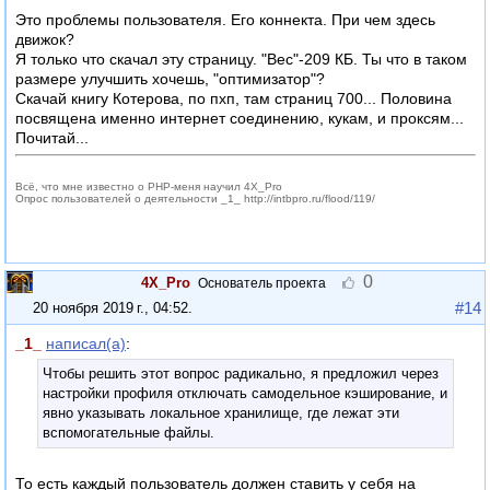
Это проблемы пользователя. Его коннекта. При чем здесь
движок?
Я только что скачал эту страницу. "Вес"-209 КБ. Ты что в таком
размере улучшить хочешь, "оптимизатор"?
Скачай книгу Котерова, по пхп, там страниц 700... Половина
посвящена именно интернет соединению, кукам, и проксям...
Почитай...
Всё, что мне известно о PHP-меня научил 4X_Pro
Опрос пользователей о деятельности _1_ http://intbpro.ru/flood/119/
0
4X_Pro
Основатель проекта
#14
20 ноября 2019 г., 04:52
.
_1_
написал(а)
:
Чтобы решить этот вопрос радикально, я предложил через
настройки профиля отключать самодельное кэширование, и
явно указывать локальное хранилище, где лежат эти
вспомогательные файлы.
То есть каждый пользователь должен ставить у себя на