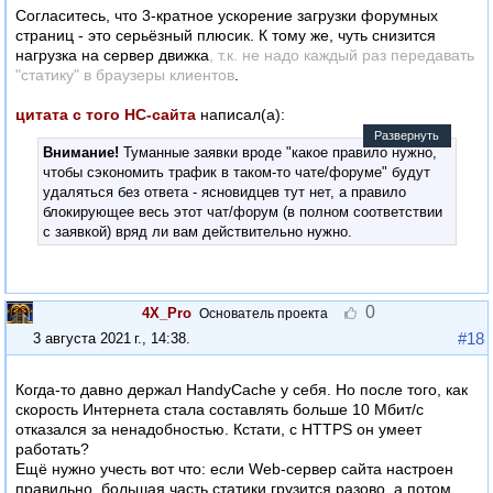
Согласитесь, что 3-кратное ускорение загрузки форумных
страниц - это серьёзный плюсик. К тому же, чуть снизится
нагрузка на сервер движка
, т.к. не надо каждый раз передавать
"статику" в браузеры клиентов
.
цитата с того HC-сайта
написал(а):
Развернуть
Внимание!
Туманные заявки вроде "какое правило нужно,
чтобы сэкономить трафик в таком-то чате/форуме" будут
удаляться без ответа - ясновидцев тут нет, а правило
блокирующее весь этот чат/форум (в полном соответствии
с заявкой) вряд ли вам действительно нужно.
Конкретизируйте, что именно вы хотите: не загружать
картинки (какие?), не обновлять сообщения (какие?) и т.п.
0
4X_Pro
Основатель проекта
#18
3 августа 2021 г., 14:38
.
Когда-то давно держал HandyCache у себя. Но после того, как
скорость Интернета стала составлять больше 10 Мбит/с
отказался за ненадобностью. Кстати, с HTTPS он умеет
работать?
Ещё нужно учесть вот что: если Web-сервер сайта настроен
правильно, большая часть статики грузится разово, а потом