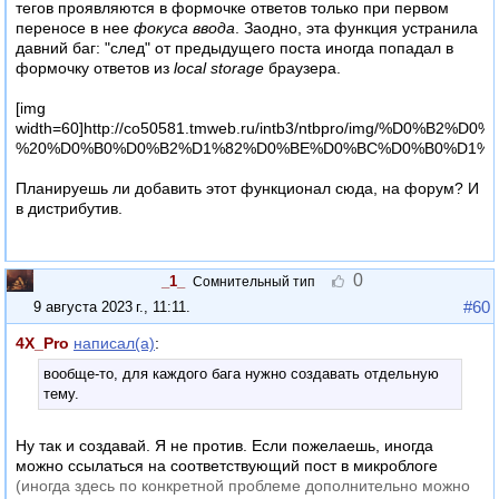
тегов проявляются в формочке ответов только при первом
переносе в нее
фокуса ввода
. Заодно, эта функция устранила
давний баг: "след" от предыдущего поста иногда попадал в
формочку ответов из
local storage
браузера.
[img
width=60]http://co50581.tmweb.ru/intb3/ntbpro/
%20%D0%B0%D0%B2%D1%82%D0%BE%D0%BC%D0%B0%D1%8
Планируешь ли добавить этот функционал сюда, на форум? И
в дистрибутив.
0
_1_
Сомнительный тип
#60
9 августа 2023 г., 11:11
.
4X_Pro
написал(а)
:
вообще-то, для каждого бага нужно создавать отдельную
тему.
Ну так и создавай. Я не против. Если пожелаешь, иногда
можно ссылаться на соответствующий пост в микроблоге
(иногда здесь по конкретной проблеме дополнительно можно