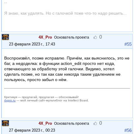
--
Я знаю, как удалять. Но с галочкой тоже что-то надо решить...
0
4X_Pro
Основатель проекта
#55
23 февраля 2023 г., 17:43
Воспроизвёл, позже исправлю. Причём, как выяснилось, это не
баг, а недоделка: в функции action_edit просто нет кода,
отвечающего за обработку этой галочки. Видимо, хотел
сделать позже, но так как сам никогда таким удалением не
пользуюсь, просто забыл о нём.
Критикуя — предлагай, предлагая — обосновывай!
4xpro.ru
— мой личный сайт-мультиблог на Intellect Board.
0
4X_Pro
Основатель проекта
#56
27 февраля 2023 г., 00:23