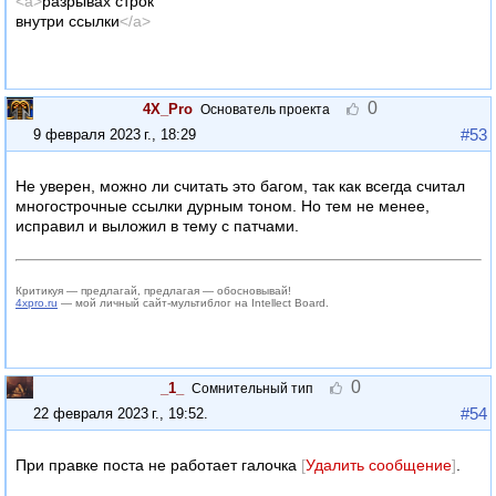
<a>
разрывах строк
внутри ссылки
</a>
0
4X_Pro
Основатель проекта
#53
9 февраля 2023 г., 18:29
Не уверен, можно ли считать это багом, так как всегда считал
многострочные ссылки дурным тоном. Но тем не менее,
исправил и выложил в тему с патчами.
Критикуя — предлагай, предлагая — обосновывай!
4xpro.ru
— мой личный сайт-мультиблог на Intellect Board.
0
_1_
Сомнительный тип
#54
22 февраля 2023 г., 19:52
.
При правке поста не работает галочка
[
Удалить сообщение
]
.