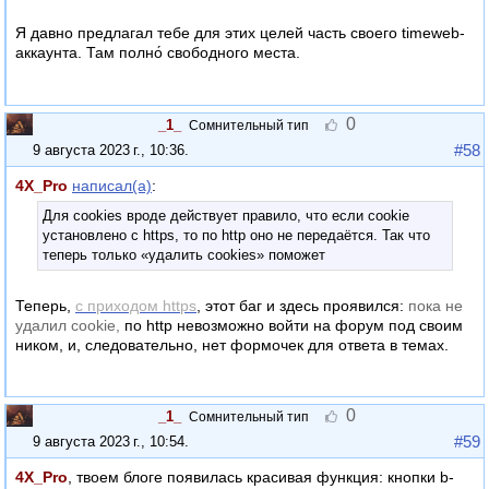
Я давно предлагал тебе для этих целей часть своего timeweb-
аккаунта. Там полно́ свободного места.
0
_1_
Сомнительный тип
#58
9 августа 2023 г., 10:36
.
4X_Pro
написал(а)
:
Для cookies вроде действует правило, что если cookie
установлено с https, то по http оно не передаётся. Так что
теперь только «удалить cookies» поможет
Теперь,
с приходом https
, этот баг и здесь проявился:
пока не
удалил cookie,
по http невозможно войти на форум под своим
ником, и, следовательно, нет формочек для ответа в темах.
0
_1_
Сомнительный тип
#59
9 августа 2023 г., 10:54
.
4X_Pro
, твоем блоге появилась красивая функция: кнопки b-