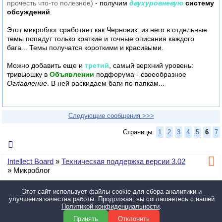
прочесть что-то полезное)
- получим
двухуровневую
систему
обсуждений
.
Этот микроблог сработает как Черновик: из него в отдельные
темы попадут только краткие и точные описания каждого
бага... Темы получатся короткими и красивыми.
Можно добавить еще и
третий
, самый верхний уровень:
тривьюшку в
Объявлении
подфорума - своеобразное
Оглавление
. В ней раскидаем баги по папкам...
Следующие сообщения >>>
Страницы:
1
2
3
4
5
6
7
Intellect Board
»
Техническая поддержка версии 3.02
»
Микроблог
У вас нет прав для отправки сообщений в эту тему.
Этот сайт использует файлы cookie для сбора аналитики и
улучшения качества работы. Продолжая, вы соглашаетесь с нашей
© 2014—2026, 4X_Pro. •
Политика конфиденциальности
•
Настройки
Политикой конфиденциальности
.
cookies
Форум работает на
Intellect Board Pro
3.05 Rebuild 2 © 2013-2026,
Принять
Отклонить