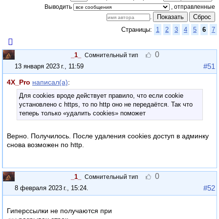
Выводить
Показать
Сброс
.
Страницы:
1
2
3
4
5
6
7
0
_1_
Сомнительный тип
#51
13 января 2023 г., 11:59
4X_Pro
написал(а)
:
Для cookies вроде действует правило, что если cookie
установлено с https, то по http оно не передаётся. Так что
теперь только «удалить cookies» поможет
Верно. Получилось. После удаления cookies доступ в админку
снова возможен по http.
0
_1_
Сомнительный тип
#52
8 февраля 2023 г., 15:24
.
Гиперссылки не получаются при